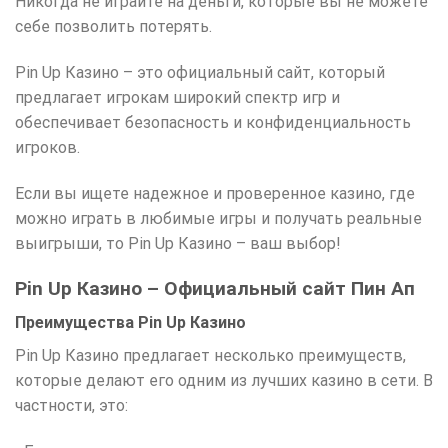
Никогда не играйте на деньги, которые вы не можете
себе позволить потерять.
Pin Up Казино – это официальный сайт, который
предлагает игрокам широкий спектр игр и
обеспечивает безопасность и конфиденциальность
игроков.
Если вы ищете надежное и проверенное казино, где
можно играть в любимые игры и получать реальные
выигрыши, то Pin Up Казино – ваш выбор!
Pin Up Казино – Официальный сайт Пин Ап
Преимущества Pin Up Казино
Pin Up Казино предлагает несколько преимуществ,
которые делают его одним из лучших казино в сети. В
частности, это: