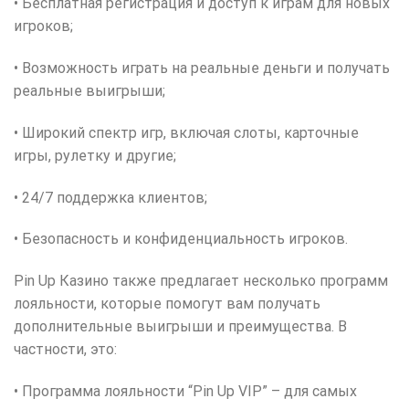
• Бесплатная регистрация и доступ к играм для новых
игроков;
• Возможность играть на реальные деньги и получать
реальные выигрыши;
• Широкий спектр игр, включая слоты, карточные
игры, рулетку и другие;
• 24/7 поддержка клиентов;
• Безопасность и конфиденциальность игроков.
Pin Up Казино также предлагает несколько программ
лояльности, которые помогут вам получать
дополнительные выигрыши и преимущества. В
частности, это:
• Программа лояльности “Pin Up VIP” – для самых