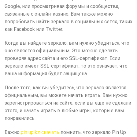
Google, или просматривая форумы и сообщества,
связанные с онлайн-казино. Вам также можно
попробовать найти зеркало в социальных сетях, таких
как Facebook или Twitter.
Когда вы найдете зеркало, вам нужно убедиться, что
оно является официальным. Это можно сделать,
проверяя адрес сайта и его SSL-сертификат. Если
зеркало имеет SSL-сертификат, то это означает, что
ваша информация будет защищена.
После того, как вы убедитесь, что зеркало является
официальным, вы можете начать играть. Вам нужно
зарегистрироваться на сайте, если вы еще не сделали
этого, и начать играть в любые игры, которые вам
понравились.
Важно
pin up kz скачать
помнить, что зеркало Pin Up