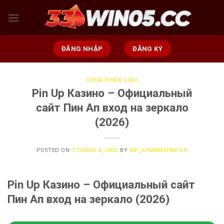
Skip
to
content
ĐĂNG NHẬP
ĐĂNG KÝ
CHƯA PHÂN LOẠI
Pin Up Казино – Официальный
сайт Пин Ап вход на зеркало
(2026)
POSTED ON
7 THÁNG 6, 2026
BY
WP_ADMINISTRATOR
Pin Up Казино – Официальный сайт
Пин Ап вход на зеркало (2026)