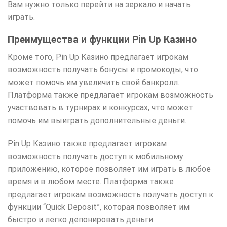
Вам нужно только перейти на зеркало и начать
играть.
Преимущества и функции Pin Up Казино
Кроме того, Pin Up Казино предлагает игрокам
возможность получать бонусы и промокоды, что
может помочь им увеличить свой банкролл.
Платформа также предлагает игрокам возможность
участвовать в турнирах и конкурсах, что может
помочь им выиграть дополнительные деньги.
Pin Up Казино также предлагает игрокам
возможность получать доступ к мобильному
приложению, которое позволяет им играть в любое
время и в любом месте. Платформа также
предлагает игрокам возможность получать доступ к
функции “Quick Deposit”, которая позволяет им
быстро и легко депонировать деньги.