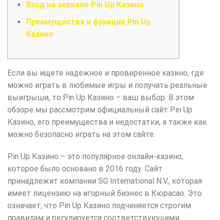
Вход на зеркало Pin Up Казино
Преимущества и функции Pin Up
Казино
Если вы ищете надежное и проверенное казино, где
можно играть в любимые игры и получать реальные
выигрыши, то Pin Up Казино – ваш выбор. В этом
обзоре мы рассмотрим официальный сайт Pin Up
Казино, его преимущества и недостатки, а также как
можно безопасно играть на этом сайте.
Pin Up Казино – это популярное онлайн-казино,
которое было основано в 2016 году. Сайт
принадлежит компании SG International N.V., которая
имеет лицензию на игорный бизнес в Кюрасао. Это
означает, что Pin Up Казино подчиняется строгим
правилам и регулируется соответствующими