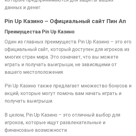
данных и денег.
Pin Up Казино – Официальный сайт Пин Ап
Преимущества Pin Up Казино
Один из главных преимуществ Pin Up Казино – это его
официальный сайт, который доступен для игроков из
многих стран мира. Это означает, что вы можете
играть и получать выигрыши, не зависящими от
вашего местоположения.
Pin Up Казино также предлагает множество бонусов и
акций, которые могут помочь вам начать играть и
получать выигрыши.
В целом, Pin Up Казино – это отличный выбор для
игроков, которые ищут развлекательные и
финансовые возможности.