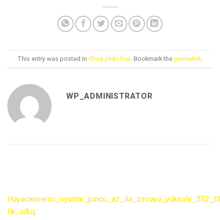
This entry was posted in
Chưa phân loại
. Bookmark the
permalink
.
WP_ADMINISTRATOR
Həyəcanverici_oyunlar_pinco_az_ilə_zirvəyə_yüksəlir_552_
lik_uduş