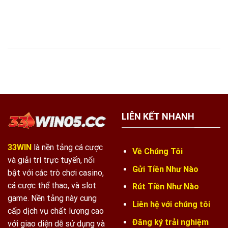
LIÊN KẾT NHANH
33WIN
là nền tảng cá cược
Về Chúng Tôi
và giải trí trực tuyến, nổi
Gửi Tiền Như Nào
bật với các trò chơi casino,
cá cược thể thao, và slot
Rút Tiền Như Nào
game. Nền tảng này cung
Liên hệ với chúng tôi
cấp dịch vụ chất lượng cao
Đăng ký trải nghiệm
với giao diện dễ sử dụng và