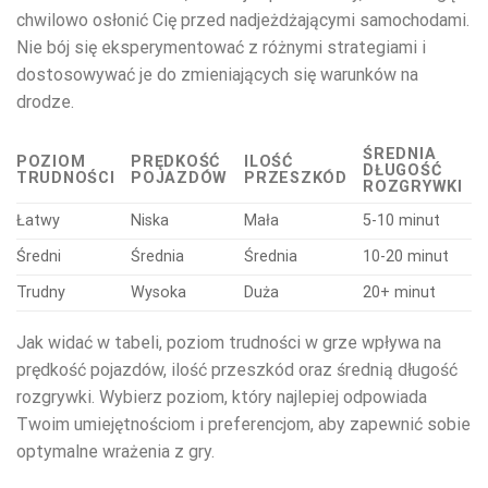
chwilowo osłonić Cię przed nadjeżdżającymi samochodami.
Nie bój się eksperymentować z różnymi strategiami i
dostosowywać je do zmieniających się warunków na
drodze.
ŚREDNIA
POZIOM
PRĘDKOŚĆ
ILOŚĆ
DŁUGOŚĆ
TRUDNOŚCI
POJAZDÓW
PRZESZKÓD
ROZGRYWKI
Łatwy
Niska
Mała
5-10 minut
Średni
Średnia
Średnia
10-20 minut
Trudny
Wysoka
Duża
20+ minut
Jak widać w tabeli, poziom trudności w grze wpływa na
prędkość pojazdów, ilość przeszkód oraz średnią długość
rozgrywki. Wybierz poziom, który najlepiej odpowiada
Twoim umiejętnościom i preferencjom, aby zapewnić sobie
optymalne wrażenia z gry.