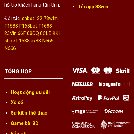
hỗ trợ khách hàng tận tình.
Tải app 33win
Đối tác:
shbet122
78wim
F1688
F168bet
F1688
23Vin
66F
88QQ
8CLB
9KI
shbe
F1688
ax88
N666
N666
TỔNG HỢP
Hoạt động ưu đãi
Xổ số
Sự kiện thể thao
Game bài 3D
Bắn cá