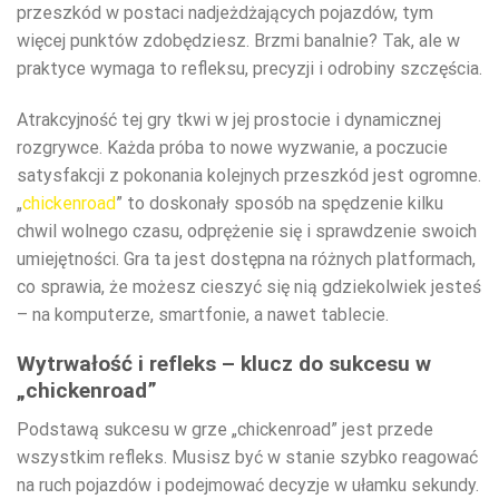
przeszkód w postaci nadjeżdżających pojazdów, tym
więcej punktów zdobędziesz. Brzmi banalnie? Tak, ale w
praktyce wymaga to refleksu, precyzji i odrobiny szczęścia.
Atrakcyjność tej gry tkwi w jej prostocie i dynamicznej
rozgrywce. Każda próba to nowe wyzwanie, a poczucie
satysfakcji z pokonania kolejnych przeszkód jest ogromne.
„
chickenroad
” to doskonały sposób na spędzenie kilku
chwil wolnego czasu, odprężenie się i sprawdzenie swoich
umiejętności. Gra ta jest dostępna na różnych platformach,
co sprawia, że możesz cieszyć się nią gdziekolwiek jesteś
– na komputerze, smartfonie, a nawet tablecie.
Wytrwałość i refleks – klucz do sukcesu w
„chickenroad”
Podstawą sukcesu w grze „chickenroad” jest przede
wszystkim refleks. Musisz być w stanie szybko reagować
na ruch pojazdów i podejmować decyzje w ułamku sekundy.