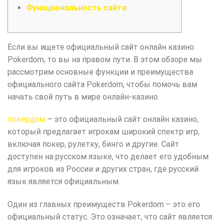
Функциональность сайта
Если вы ищете официальный сайт онлайн казино
Pokerdom, то вы на правом пути. В этом обзоре мы
рассмотрим основные функции и преимущества
официального сайта Pokerdom, чтобы помочь вам
начать свой путь в мире онлайн-казино.
покердом
– это официальный сайт онлайн казино,
который предлагает игрокам широкий спектр игр,
включая покер, рулетку, бинго и другие. Сайт
доступен на русском языке, что делает его удобным
для игроков из России и других стран, где русский
язык является официальным.
Один из главных преимуществ Pokerdom – это его
официальный статус. Это означает, что сайт является