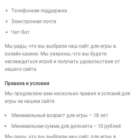
Телефонная поддержка
Электронная почта
Чат-бот
Мы рады, что вы выбрали наш сайт для игры в
онлайн казино. Мы уверены, что вы будете
наслаждаться игрой и получать удовольствие от
нашего сайта.
Правила и условия
Мы предлагаем вам несколько правил и условий для
игры на нашем сайте:
Минимальный возраст для игры – 18 лет
Минимальная сумма для депозита – 10 рублей
Мы рады, что вы выбрали наш сайт для игры в