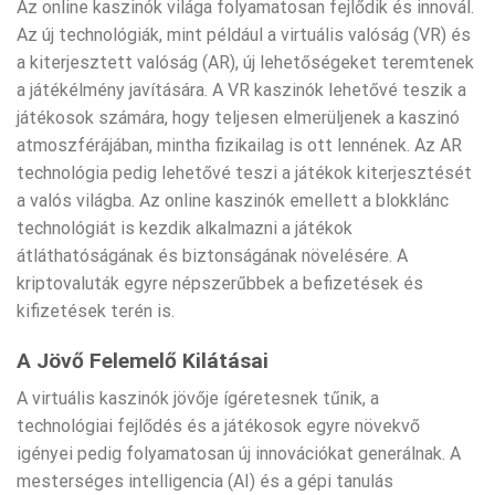
Az online kaszinók világa folyamatosan fejlődik és innovál.
Az új technológiák, mint például a virtuális valóság (VR) és
a kiterjesztett valóság (AR), új lehetőségeket teremtenek
a játékélmény javítására. A VR kaszinók lehetővé teszik a
játékosok számára, hogy teljesen elmerüljenek a kaszinó
atmoszférájában, mintha fizikailag is ott lennének. Az AR
technológia pedig lehetővé teszi a játékok kiterjesztését
a valós világba. Az online kaszinók emellett a blokklánc
technológiát is kezdik alkalmazni a játékok
átláthatóságának és biztonságának növelésére. A
kriptovaluták egyre népszerűbbek a befizetések és
kifizetések terén is.
A Jövő Felemelő Kilátásai
A virtuális kaszinók jövője ígéretesnek tűnik, a
technológiai fejlődés és a játékosok egyre növekvő
igényei pedig folyamatosan új innovációkat generálnak. A
mesterséges intelligencia (AI) és a gépi tanulás