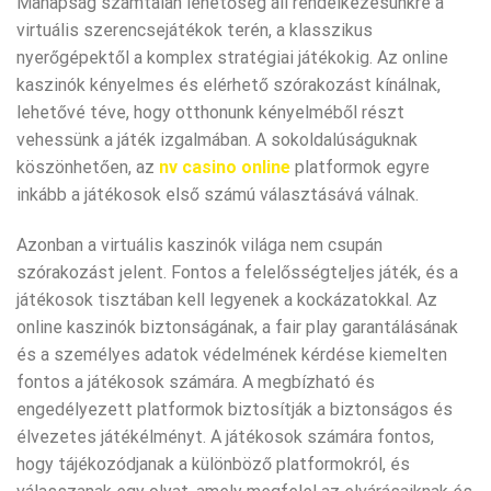
Manapság számtalan lehetőség áll rendelkezésünkre a
virtuális szerencsejátékok terén, a klasszikus
nyerőgépektől a komplex stratégiai játékokig. Az online
kaszinók kényelmes és elérhető szórakozást kínálnak,
lehetővé téve, hogy otthonunk kényelméből részt
vehessünk a játék izgalmában. A sokoldalúságuknak
köszönhetően, az
nv casino online
platformok egyre
inkább a játékosok első számú választásává válnak.
Azonban a virtuális kaszinók világa nem csupán
szórakozást jelent. Fontos a felelősségteljes játék, és a
játékosok tisztában kell legyenek a kockázatokkal. Az
online kaszinók biztonságának, a fair play garantálásának
és a személyes adatok védelmének kérdése kiemelten
fontos a játékosok számára. A megbízható és
engedélyezett platformok biztosítják a biztonságos és
élvezetes játékélményt. A játékosok számára fontos,
hogy tájékozódjanak a különböző platformokról, és