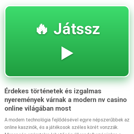
🔥 Játssz
▶️
Érdekes történetek és izgalmas
nyeremények várnak a modern nv casino
online világában most
A modern technológia fejlődésével egyre népszerűbbek az
online kaszinók, és a játékosok széles körét vonzzák.