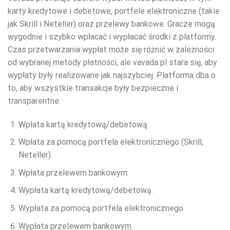
karty kredytowe i debetowe, portfele elektroniczne (takie
jak Skrill i Neteller) oraz przelewy bankowe. Gracze mogą
wygodnie i szybko wpłacać i wypłacać środki z platformy.
Czas przetwarzania wypłat może się różnić w zależności
od wybranej metody płatności, ale vavada pl stara się, aby
wypłaty były realizowane jak najszybciej. Platforma dba o
to, aby wszystkie transakcje były bezpieczne i
transparentne.
Wpłata kartą kredytową/debetową.
Wpłata za pomocą portfela elektronicznego (Skrill,
Neteller).
Wpłata przelewem bankowym.
Wypłata kartą kredytową/debetową.
Wypłata za pomocą portfela elektronicznego.
Wypłata przelewem bankowym.