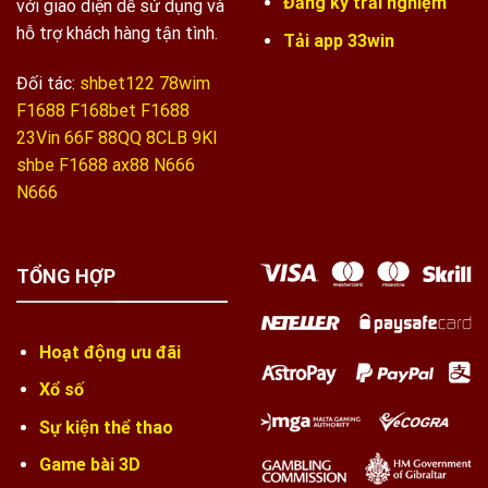
Đăng ký trải nghiệm
với giao diện dễ sử dụng và
hỗ trợ khách hàng tận tình.
Tải app 33win
Đối tác:
shbet122
78wim
F1688
F168bet
F1688
23Vin
66F
88QQ
8CLB
9KI
shbe
F1688
ax88
N666
N666
TỔNG HỢP
Hoạt động ưu đãi
Xổ số
Sự kiện thể thao
Game bài 3D