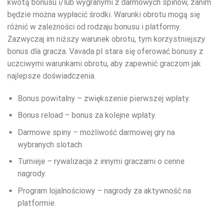
kwotą bonusu i/lub wygranymi z darmowych spinów, zanim
będzie można wypłacić środki. Warunki obrotu mogą się
różnić w zależności od rodzaju bonusu i platformy.
Zazwyczaj im niższy warunek obrotu, tym korzystniejszy
bonus dla gracza. Vavada pl stara się oferować bonusy z
uczciwymi warunkami obrotu, aby zapewnić graczom jak
najlepsze doświadczenia.
Bonus powitalny – zwiększenie pierwszej wpłaty.
Bonus reload – bonus za kolejne wpłaty.
Darmowe spiny – możliwość darmowej gry na
wybranych slotach.
Turnieje – rywalizacja z innymi graczami o cenne
nagrody.
Program lojalnościowy – nagrody za aktywność na
platformie.