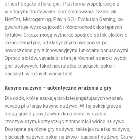
pl, jest bogata oferta gier. Platforma współpracuje z
wiodącymi dostawcami oprogramowania, takimi jak
NetEnt, Microgaming, Play'n GO i Evolution Gaming, co
gwarantuje wysoką jakość i różnorodność dostępnych
tytułów. Gracze mogą wybierać spośród setek slotów o
różnej tematyce, od klasycznych owocówek po
nowoczesne gry z innowacyjnymi funkcjami bonusowymi.
Oprócz slotów, vavada pl oferuje również szeroki wybór
gier stołowych, takich jak ruletka, blackjack, poker i
baccarat, w różnych wariantach.
Kasyno na żywo – autentyczne wrażenia z gry
Dla osób, które szukają bardziej angażujących wrażeń,
vavada pl oferuje kasyno na żywo. W tej sekcji gracze
mogą grać z prawdziwymi krupierami w czasie
rzeczywistym, korzystając z transmisji wideo na żywo.
Dostępne są różne gry na żywo, takie jak ruletka na żywo,
blackjack na żywo, poker na żywo i baccarat na żywo. Gra w