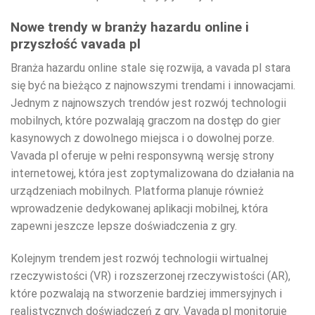
Nowe trendy w branży hazardu online i
przyszłość vavada pl
Branża hazardu online stale się rozwija, a vavada pl stara
się być na bieżąco z najnowszymi trendami i innowacjami.
Jednym z najnowszych trendów jest rozwój technologii
mobilnych, które pozwalają graczom na dostęp do gier
kasynowych z dowolnego miejsca i o dowolnej porze.
Vavada pl oferuje w pełni responsywną wersję strony
internetowej, która jest zoptymalizowana do działania na
urządzeniach mobilnych. Platforma planuje również
wprowadzenie dedykowanej aplikacji mobilnej, która
zapewni jeszcze lepsze doświadczenia z gry.
Kolejnym trendem jest rozwój technologii wirtualnej
rzeczywistości (VR) i rozszerzonej rzeczywistości (AR),
które pozwalają na stworzenie bardziej immersyjnych i
realistycznych doświadczeń z gry. Vavada pl monitoruje