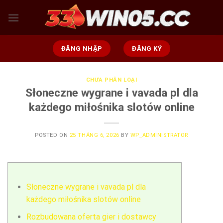
Skip
to
content
ĐĂNG NHẬP
ĐĂNG KÝ
CHƯA PHÂN LOẠI
Słoneczne wygrane i vavada pl dla
każdego miłośnika slotów online
POSTED ON
25 THÁNG 6, 2026
BY
WP_ADMINISTRATOR
Słoneczne wygrane i vavada pl dla
każdego miłośnika slotów online
Rozbudowana oferta gier i dostawcy