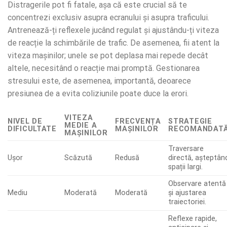
Distragerile pot fi fatale, așa că este crucial să te
concentrezi exclusiv asupra ecranului și asupra traficului.
Antrenează-ți reflexele jucând regulat și ajustându-ți viteza
de reacție la schimbările de trafic. De asemenea, fii atent la
viteza mașinilor; unele se pot deplasa mai repede decât
altele, necesitând o reacție mai promptă. Gestionarea
stresului este, de asemenea, importantă, deoarece
presiunea de a evita coliziunile poate duce la erori.
VITEZA
NIVEL DE
FRECVENȚA
STRATEGIE
MEDIE A
DIFICULTATE
MAȘINILOR
RECOMANDAT
MAȘINILOR
Traversare
Ușor
Scăzută
Redusă
directă, așteptân
spații largi.
Observare atentă
Mediu
Moderată
Moderată
și ajustarea
traiectoriei.
Reflexe rapide,