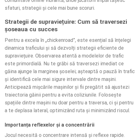
comunitate online vibrantă, unde jucătorii împărtășesc
sfaturi, strategii și cele mai bune scoruri.
Strategii de supraviețuire: Cum să traversezi
șoseaua cu succes
Pentru a excela în „chickenroad”, este esențial să înțelegi
dinamica traficului și să dezvolți strategii eficiente de
supraviețuire. Observarea atentă a modelelor de trafic
este primordială. Nu te grăbi să traversezi imediat ce
găina ajunge la marginea șoselei; așteaptă o pauză în trafic
și identifică cele mai sigure intervale dintre mașini.
Anticipează mișcările mașinilor și fii pregătit să ajustezi
traiectoria găinii pentru a evita coliziunile. Folosește
spațiile dintre mașini nu doar pentru a traversa, ci și pentru
a te deplasa lateral, optimizând ruta și minimizând riscul.
Importanța reflexelor și a concentrării
Jocul necesită o concentrare intensă și reflexe rapide.