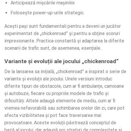
Anticipează mișcările mașinilor.
Folosește power-up-urile strategic.
Acești pași sunt fundamentali pentru a deveni un jucător
experimentat de „chickenroad” și pentru a obține scoruri
impresionante. Practica constantă și adaptarea la diferite
scenarii de trafic sunt, de asemenea, esențiale.
Variante și evoluții ale jocului „chickenroad”
De la lansarea sa inițială, „chickenroad” a inspirat o serie de
variante și evoluții ale jocului. Unele versiuni introduc
diferite tipuri de obstacole, cum ar fi ambulanțe, camioane
și autobuze, fiecare cu propriile modele de trafic și
dificultăți. Altele adaugă elemente de mediu, cum ar fi
vremea nefavorabilă sau schimbarea orelor din zi, care pot
afecta vizibilitatea și pot face traversarea mai
provocatoare. Aceste evoluții păstrează conceptul de
bază al jocului, dar adaugă noi straturi de complexitate și