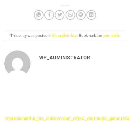
This entry was posted in
Chưa phân loại
. Bookmark the
permalink
.
WP_ADMINISTRATOR
Impresionantul_joc_chickenroad_oferă_distracție_garantată