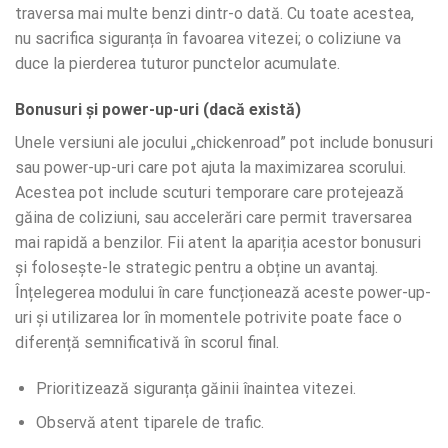
traversa mai multe benzi dintr-o dată. Cu toate acestea,
nu sacrifica siguranța în favoarea vitezei; o coliziune va
duce la pierderea tuturor punctelor acumulate.
Bonusuri și power-up-uri (dacă există)
Unele versiuni ale jocului „chickenroad” pot include bonusuri
sau power-up-uri care pot ajuta la maximizarea scorului.
Acestea pot include scuturi temporare care protejează
găina de coliziuni, sau accelerări care permit traversarea
mai rapidă a benzilor. Fii atent la apariția acestor bonusuri
și folosește-le strategic pentru a obține un avantaj.
Înțelegerea modului în care funcționează aceste power-up-
uri și utilizarea lor în momentele potrivite poate face o
diferență semnificativă în scorul final.
Prioritizează siguranța găinii înaintea vitezei.
Observă atent tiparele de trafic.