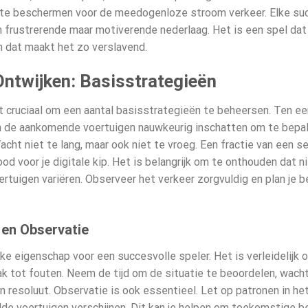
r te beschermen voor de meedogenloze stroom verkeer. Elke su
 frustrerende maar motiverende nederlaag. Het is een spel dat 
n dat maakt het zo verslavend.
Ontwijken: Basisstrategieën
et cruciaal om een aantal basisstrategieën te beheersen. Ten ee
n de aankomende voertuigen nauwkeurig inschatten om te bepal
t niet te lang, maar ook niet te vroeg. Een fractie van een se
 voor je digitale kip. Het is belangrijk om te onthouden dat niet
rtuigen variëren. Observeer het verkeer zorgvuldig en plan je
 en Observatie
jke eigenschap voor een succesvolle speler. Het is verleidelijk
ak tot fouten. Neem de tijd om de situatie te beoordelen, wacht 
 resoluut. Observatie is ook essentieel. Let op patronen in het
e voertuigen verschijnen. Dit kan je helpen om toekomstige b