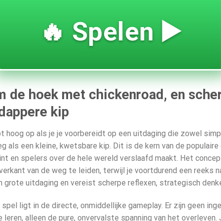
🔥 Spelen ▶️
m de hoek met chickenroad, en scher
 dappere kip
t hoog op als je je voorbereidt op een uitdaging die zowel simpel 
 als een kleine, kwetsbare kip. Dit is de kern van de populair
int en spelers over de hele wereld verslaafd maakt. Het concept
overkant van de weg te leiden, terwijl je voortdurend een reeks 
grote uitdaging en vereist scherpe reflexen, strategisch denke
spel ligt in de directe, onmiddellijke gameplay. Er zijn geen ing
ren, alleen de pure, onvervalste spanning van het overleven. J