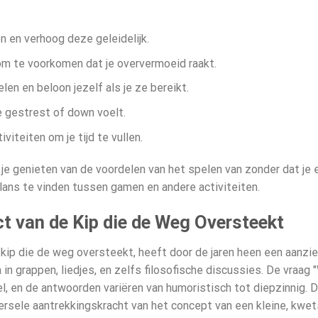
n en verhoog deze geleidelijk.
m te voorkomen dat je oververmoeid raakt.
elen en beloon jezelf als je ze bereikt.
je gestrest of down voelt.
viteiten om je tijd te vullen.
 je genieten van de voordelen van het spelen van
zonder dat je e
lans te vinden tussen gamen en andere activiteiten.
ct van de Kip die de Weg Oversteekt
ip die de weg oversteekt, heeft door de jaren heen een aanzien
in grappen, liedjes, en zelfs filosofische discussies. De vraa
l, en de antwoorden variëren van humoristisch tot diepzinnig. D
versele aantrekkingskracht van het concept van een kleine, kwe