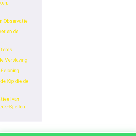
ken:
en Observatie
eer en de
 Items
e Verslaving
 Beloning
de Kip die de
ieel van
eek-Spellen