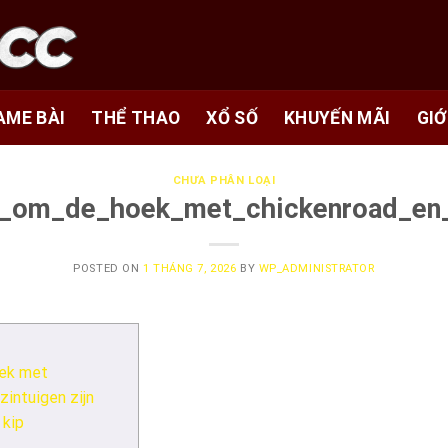
AME BÀI
THỂ THAO
XỔ SỐ
KHUYẾN MÃI
GIỚ
CHƯA PHÂN LOẠI
t_om_de_hoek_met_chickenroad_en_s
POSTED ON
1 THÁNG 7, 2026
BY
WP_ADMINISTRATOR
oek met
zintuigen zijn
 kip