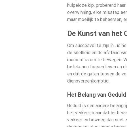
hulpeloze kip, proberend haa
overwinning, elke misstap een
maar moeilijk te beheersen, e
De Kunst van het 
Om succesvol te zijn in
, is h
de snelheid en de afstand va
moment is om te bewegen. Wach
betekenen tussen leven en dood
en dat de gaten tussen de voe
dienovereenkomstig.
Het Belang van Geduld
Geduld is een andere belangri
het verkeer, maar dat leidt va
verkeer en beweeg dan snel en
de regelmaat waarmee bepaald