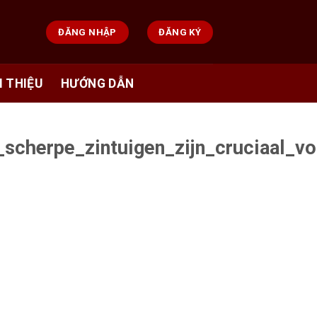
ĐĂNG NHẬP
ĐĂNG KÝ
I THIỆU
HƯỚNG DẪN
cherpe_zintuigen_zijn_cruciaal_v