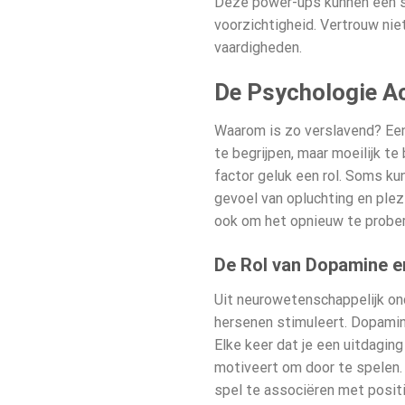
Deze power-ups kunnen een st
voorzichtigheid. Vertrouw nie
vaardigheden.
De Psychologie Ac
Waarom is
zo verslavend? Een
te begrijpen, maar moeilijk t
factor geluk een rol. Soms ku
gevoel van opluchting en plez
ook om het opnieuw te prober
De Rol van Dopamine e
Uit neurowetenschappelijk on
hersenen stimuleert. Dopamine
Elke keer dat je een uitdaging
motiveert om door te spelen.
spel te associëren met posit