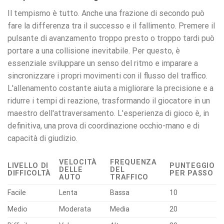
Il tempismo è tutto. Anche una frazione di secondo può
fare la differenza tra il successo e il fallimento. Premere il
pulsante di avanzamento troppo presto o troppo tardi può
portare a una collisione inevitabile. Per questo, è
essenziale sviluppare un senso del ritmo e imparare a
sincronizzare i propri movimenti con il flusso del traffico.
L'allenamento costante aiuta a migliorare la precisione e a
ridurre i tempi di reazione, trasformando il giocatore in un
maestro dell'attraversamento. L'esperienza di gioco è, in
definitiva, una prova di coordinazione occhio-mano e di
capacità di giudizio.
VELOCITÀ
FREQUENZA
LIVELLO DI
PUNTEGGIO
DELLE
DEL
DIFFICOLTÀ
PER PASSO
AUTO
TRAFFICO
Facile
Lenta
Bassa
10
Medio
Moderata
Media
20