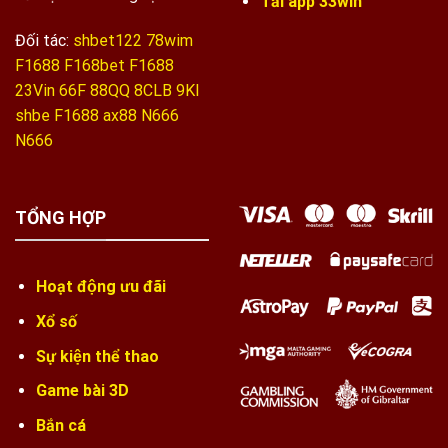
Tải app 33win
Đối tác:
shbet122
78wim
F1688
F168bet
F1688
23Vin
66F
88QQ
8CLB
9KI
shbe
F1688
ax88
N666
N666
TỔNG HỢP
Hoạt động ưu đãi
Xổ số
Sự kiện thể thao
Game bài 3D
Bắn cá