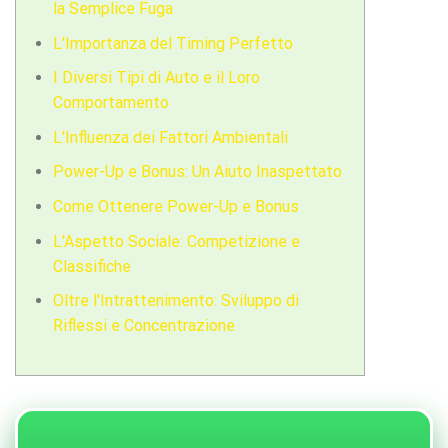
la Semplice Fuga
L'Importanza del Timing Perfetto
I Diversi Tipi di Auto e il Loro
Comportamento
L'Influenza dei Fattori Ambientali
Power-Up e Bonus: Un Aiuto Inaspettato
Come Ottenere Power-Up e Bonus
L'Aspetto Sociale: Competizione e
Classifiche
Oltre l'Intrattenimento: Sviluppo di
Riflessi e Concentrazione