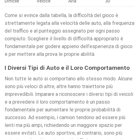
Difficile
Veloce
Alta
30
Come si evince dalla tabella, la difficoltà del gioco è
strettamente legata alla velocità delle auto, alla frequenza
del traffico e al punteggio assegnato per ogni passo
compiuto. Scegliere il livello di difficoltà appropriato è
fondamentale per godere appieno dell'esperienza di gioco
e per mettere alla prova le proprie abilità.
I Diversi Tipi di Auto e il Loro Comportamento
Non tutte le auto si comportano allo stesso modo. Alcune
sono più veloci di altre, altre hanno traiettorie più
imprevedibili. Imparare a riconoscere i diversi tipi di veicoli
e a prevedere il loro comportamento è un passo
fondamentale per aumentare le proprie probabilità di
successo. Ad esempio, i camion tendono ad essere più
lenti ma più ampi, richiedendo un maggiore spazio per
essere evitati. Le auto sportive, al contrario, sono più