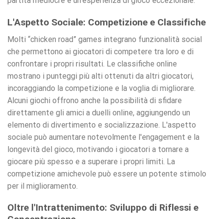
partita mediocre e un'esperienza di gioco eccezionale.
L'Aspetto Sociale: Competizione e Classifiche
Molti “chicken road” games integrano funzionalità social
che permettono ai giocatori di competere tra loro e di
confrontare i propri risultati. Le classifiche online
mostrano i punteggi più alti ottenuti da altri giocatori,
incoraggiando la competizione e la voglia di migliorare.
Alcuni giochi offrono anche la possibilità di sfidare
direttamente gli amici a duelli online, aggiungendo un
elemento di divertimento e socializzazione. L'aspetto
sociale può aumentare notevolmente l'engagement e la
longevità del gioco, motivando i giocatori a tornare a
giocare più spesso e a superare i propri limiti. La
competizione amichevole può essere un potente stimolo
per il miglioramento.
Oltre l'Intrattenimento: Sviluppo di Riflessi e