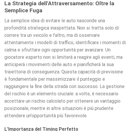
La Strategia dell'Attraversamento: Oltre la
Semplice Fuga
La semplice idea di evitare le auto nasconde una
profondità strategica inaspettata. Non si tratta solo di
correre tra un veicolo e l'altro, ma di osservare
attentamente i modelli di traffico, identificare i momenti di
calma e sfruttare ogni opportunità per avanzare. Un
giocatore esperto non si limiterà a reagire agli eventi, ma
anticiperà i movimenti delle auto e pianificherà la sua
traiettoria di conseguenza. Questa capacità di previsione
è fondamentale per massimizzare il punteggio e
raggiungere la fine della strada con successo. La gestione
del rischio è un elemento cruciale: a volte, è necessario
accettare un rischio calcolato per ottenere un vantaggio
posizionale, mentre in altre situazioni è più prudente
attendere un'opportunità più favorevole.
L'Importanza del Timing Perfetto