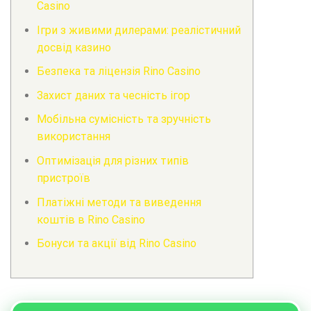
Casino
Ігри з живими дилерами: реалістичний
досвід казино
Безпека та ліцензія Rino Casino
Захист даних та чесність ігор
Мобільна сумісність та зручність
використання
Оптимізація для різних типів
пристроїв
Платіжні методи та виведення
коштів в Rino Casino
Бонуси та акції від Rino Casino