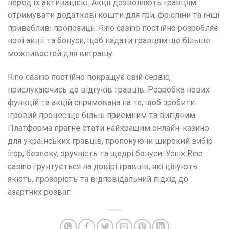
перед їх активацією. Акції дозволяють гравцям
отримувати додаткові кошти для гри, фріспіни та інші
привабливі пропозиції. Rino casino постійно розробляє
нові акції та бонуси, щоб надати гравцям ще більше
можливостей для виграшу.
Rino casino постійно покращує свій сервіс,
прислухаючись до відгуків гравців. Розробка нових
функцій та акцій спрямована на те, щоб зробити
ігровий процес ще більш приємним та вигідним.
Платформа прагне стати найкращим онлайн-казино
для українських гравців, пропонуючи широкий вибір
ігор, безпеку, зручність та щедрі бонуси. Успіх Rino
casino ґрунтується на довірі гравців, які цінують
якість, прозорість та відповідальний підхід до
азартних розваг.