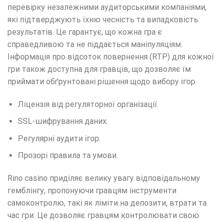
перевірку незалежними аудиторськими компаніями,
які підтверджують їхню чесність та випадковість
результатів. Це гарантує, що кожна гра є
справедливою та не піддається маніпуляціям.
Інформація про відсоток повернення (RTP) для кожної
гри також доступна для гравців, що дозволяє їм
приймати обґрунтовані рішення щодо вибору ігор.
Ліцензія від регуляторної організації.
SSL-шифрування даних.
Регулярні аудити ігор.
Прозорі правила та умови.
Rino casino приділяє велику увагу відповідальному
гемблінгу, пропонуючи гравцям інструменти
самоконтролю, такі як ліміти на депозити, втрати та
час гри. Це дозволяє гравцям контролювати свою