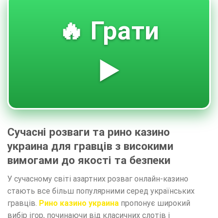
🔥 Грати
▶️
Сучасні розваги та рино казино
украина для гравців з високими
вимогами до якості та безпеки
У сучасному світі азартних розваг онлайн-казино
стають все більш популярними серед українських
гравців.
Рино казино украина
пропонує широкий
вибір ігор, починаючи від класичних слотів і