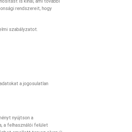
sítást is kínál, ami további
tonsági rendszereit, hogy
elmi szabályzatot.
adatokat a jogosulatlan
ményt nyújtson a
 a felhasználói felület