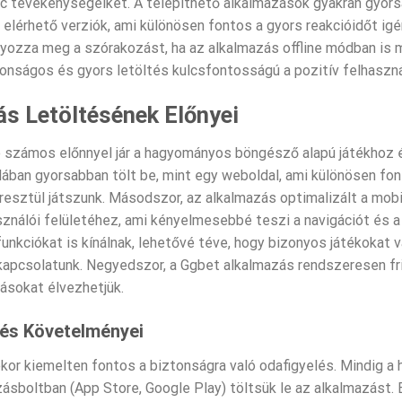
 tevékenységeiket. A telepíthető alkalmazások gyakran gyorsa
lérhető verziók, ami különösen fontos a gyors reakcióidőt igé
yozza meg a szórakozást, ha az alkalmazás offline módban is m
tonságos és gyors letöltés kulcsfontosságú a pozitív felhaszn
s Letöltésének Előnyei
e számos előnnyel jár a hagyományos böngésző alapú játékhoz
alában gyorsabban tölt be, mint egy weboldal, ami különösen fon
resztül játszunk. Másodszor, az alkalmazás optimalizált a mob
nálói felületéhez, ami kényelmesebbé teszi a navigációt és a
funkciókat is kínálnak, lehetővé téve, hogy bizonyos játékokat v
tkapcsolatunk. Negyedszor, a Ggbet alkalmazás rendszeresen fris
tásokat élvezhetjük.
 és Követelményei
or kiemelten fontos a biztonságra való odafigyelés. Mindig a h
ásboltban (App Store, Google Play) töltsük le az alkalmazást. Ez