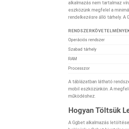
alkalmazás nem tartalmaz vír
eszközünk megfelel a minimál
rendelkezésre álló tárhely. A
RENDSZERKÖVETELMÉNYE
Operációs rendszer
Szabad tárhely
RAM
Processzor
A táblázatban látható rends
mobil eszközünkön. A megfelel
működéshez.
Hogyan Töltsük Le
A Ggbet alkalmazás letöltése