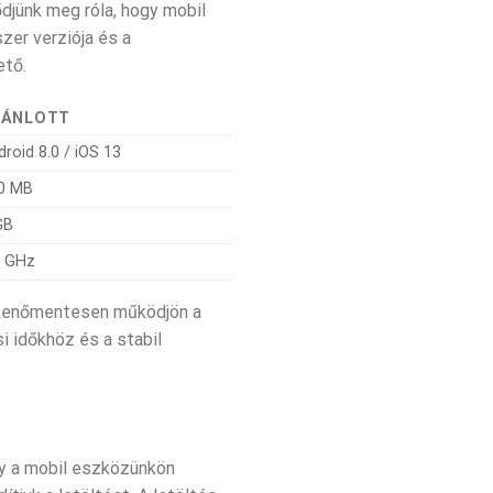
djünk meg róla, hogy mobil
zer verziója és a
ető.
JÁNLOTT
droid 8.0 / iOS 13
0 MB
GB
5 GHz
ökkenőmentesen működjön a
i időkhöz és a stabil
gy a mobil eszközünkön