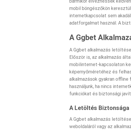
bármikor élvezhessék kedvenc
mobil böngészőkön keresztül e
internetkapcsolat sem akadál
adatforgalmat használ. A biz
A Ggbet Alkalmazá
A Ggbet alkalmazás letöltés
Először is, az alkalmazás ált
mobilinternet-kapcsolaton ke
képernyőméretéhez és felhasz
alkalmazások gyakran offline 
használjunk, ha nincs interne
funkciókat és biztonsági javí
A Letöltés Biztonsága
A Ggbet alkalmazás letöltések
weboldaláról vagy az alkalmaz