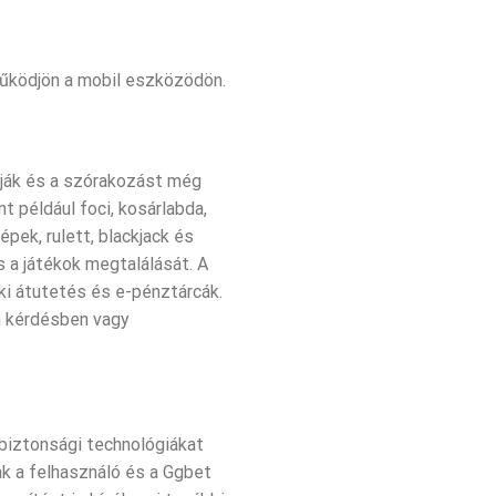
űködjön a mobil eszközödön.
tják és a szórakozást még
 például foci, kosárlabda,
pek, rulett, blackjack és
s a játékok megtalálását. A
ki átutetés és e-pénztárcák.
en kérdésben vagy
biztonsági technológiákat
ak a felhasználó és a Ggbet