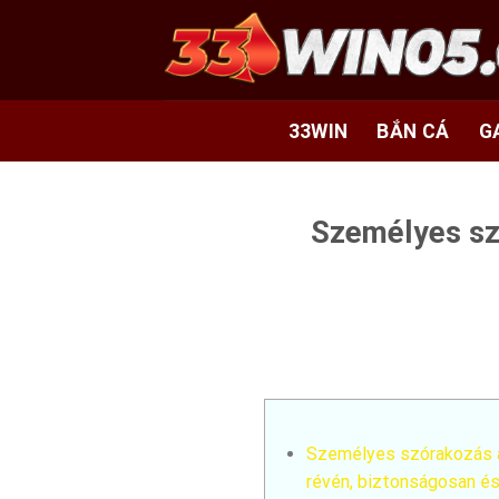
Skip
to
content
33WIN
BẮN CÁ
G
Személyes szó
Személyes szórakozás a
révén, biztonságosan é