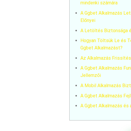
mindenki számára
A Ggbet Alkalmazás Let
Előnyei
A Letöltés Biztonsága 
Hogyan Töltsük Le és T
Ggbet Alkalmazást?
Az Alkalmazás Frissíté
A Ggbet Alkalmazás Fun
Jellemzői
A Mobil Alkalmazás Biz
A Ggbet Alkalmazás Fejl
A Ggbet Alkalmazás és 