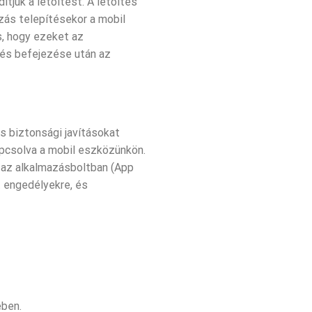
ítjuk a letöltést. A letöltés
azás telepítésekor a mobil
, hogy ezeket az
tés befejezése után az
s biztonsági javításokat
apcsolva a mobil eszközünkön.
t az alkalmazásboltban (App
t engedélyekre, és
ében.