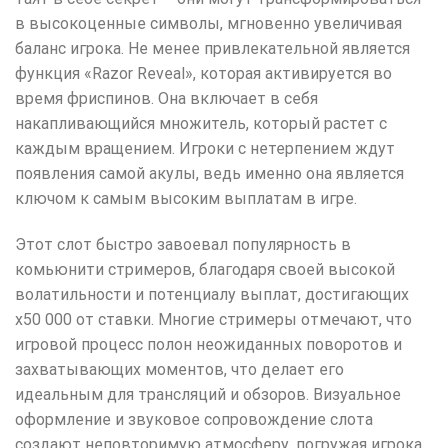
в высокоценные символы, мгновенно увеличивая
баланс игрока. Не менее привлекательной является
функция «Razor Reveal», которая активируется во
время фриспинов. Она включает в себя
накапливающийся множитель, который растет с
каждым вращением. Игроки с нетерпением ждут
появления самой акулы, ведь именно она является
ключом к самым высоким выплатам в игре.
Этот слот быстро завоевал популярность в
комьюнити стримеров, благодаря своей высокой
волатильности и потенциалу выплат, достигающих
x50 000 от ставки. Многие стримеры отмечают, что
игровой процесс полон неожиданных поворотов и
захватывающих моментов, что делает его
идеальным для трансляций и обзоров. Визуальное
оформление и звуковое сопровождение слота
создают неповторимую атмосферу, погружая игрока