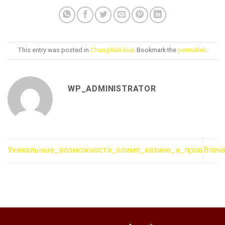
This entry was posted in
Chưa phân loại
. Bookmark the
permalink
.
WP_ADMINISTRATOR
Уникальные_возможности_олимп_казино_и_пров
Впеч