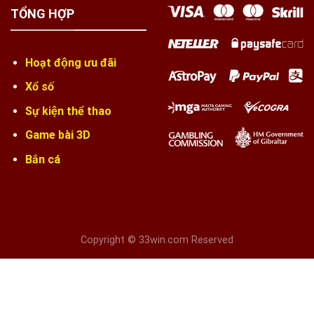
TỔNG HỢP
Hoạt động ưu đãi
Xổ số
Sự kiện thể thao
Game bài 3D
Bắn cá
Copyright © 33win.com Reserved