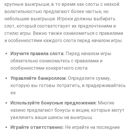
крупные выигрыши, в то время как слоты с низкой
волатильностью предлагают более частые, но
небольшие выигрыши. Игроки должны выбирать
слот, который соответствует их предпочтениям и
стилю игры. Важно также ознакомиться с правилами
и особенностями каждого слота перед началом игры.
Изучите правила слота:
Перед началом игры
обязательно ознакомьтесь с правилами и
особенностями конкретного слота.
Управляйте банкроллом:
Определите сумму,
которую вы готовы потратить, и придерживайтесь
ее.
Используйте бонусные предложения:
Многие
казино предлагают бонусы и акции, которые могут
увеличить ваши шансы на выигрыш.
Играйте ответственно:
Не играйте на последние