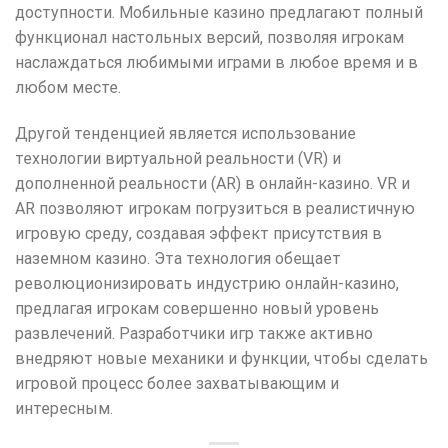
доступности. Мобильные казино предлагают полный
функционал настольных версий, позволяя игрокам
наслаждаться любимыми играми в любое время и в
любом месте.
Другой тенденцией является использование
технологии виртуальной реальности (VR) и
дополненной реальности (AR) в онлайн-казино. VR и
AR позволяют игрокам погрузиться в реалистичную
игровую среду, создавая эффект присутствия в
наземном казино. Эта технология обещает
революционизировать индустрию онлайн-казино,
предлагая игрокам совершенно новый уровень
развлечений. Разработчики игр также активно
внедряют новые механики и функции, чтобы сделать
игровой процесс более захватывающим и
интересным.