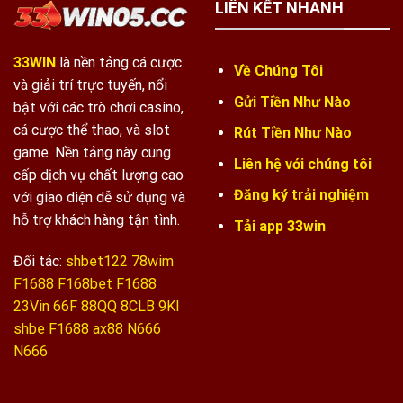
LIÊN KẾT NHANH
33WIN
là nền tảng cá cược
Về Chúng Tôi
và giải trí trực tuyến, nổi
Gửi Tiền Như Nào
bật với các trò chơi casino,
cá cược thể thao, và slot
Rút Tiền Như Nào
game. Nền tảng này cung
Liên hệ với chúng tôi
cấp dịch vụ chất lượng cao
Đăng ký trải nghiệm
với giao diện dễ sử dụng và
hỗ trợ khách hàng tận tình.
Tải app 33win
Đối tác:
shbet122
78wim
F1688
F168bet
F1688
23Vin
66F
88QQ
8CLB
9KI
shbe
F1688
ax88
N666
N666