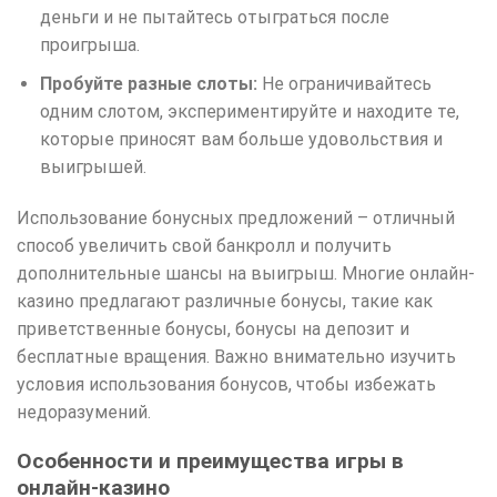
деньги и не пытайтесь отыграться после
проигрыша.
Пробуйте разные слоты:
Не ограничивайтесь
одним слотом, экспериментируйте и находите те,
которые приносят вам больше удовольствия и
выигрышей.
Использование бонусных предложений – отличный
способ увеличить свой банкролл и получить
дополнительные шансы на выигрыш. Многие онлайн-
казино предлагают различные бонусы, такие как
приветственные бонусы, бонусы на депозит и
бесплатные вращения. Важно внимательно изучить
условия использования бонусов, чтобы избежать
недоразумений.
Особенности и преимущества игры в
онлайн-казино