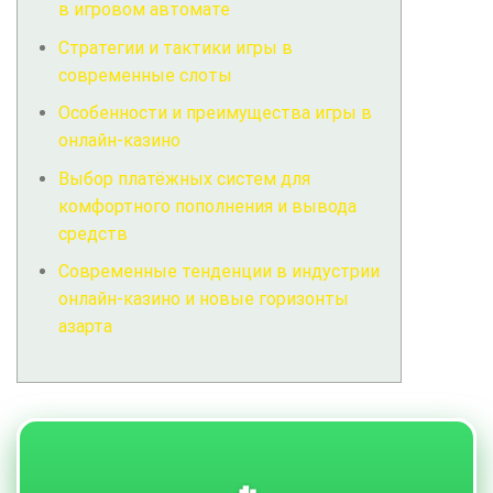
в игровом автомате
Стратегии и тактики игры в
современные слоты
Особенности и преимущества игры в
онлайн-казино
Выбор платёжных систем для
комфортного пополнения и вывода
средств
Современные тенденции в индустрии
онлайн-казино и новые горизонты
азарта