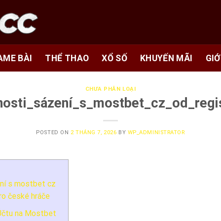
AME BÀI
THỂ THAO
XỔ SỐ
KHUYẾN MÃI
GIỚ
CHƯA PHÂN LOẠI
osti_sázení_s_mostbet_cz_od_regi
POSTED ON
2 THÁNG 7, 2026
BY
WP_ADMINISTRATOR
ní s mostbet cz
ro české hráče
 Účtu na Mostbet