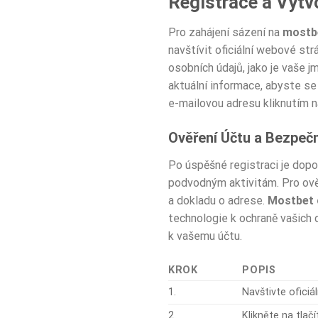
Registrace a Vytv
Pro zahájení sázení na
mostb
navštívit oficiální webové str
osobních údajů, jako je vaše j
aktuální informace, abyste se
e-mailovou adresu kliknutím n
Ověření Účtu a Bezpeč
Po úspěšné registraci je dopor
podvodným aktivitám. Pro ov
a dokladu o adrese.
Mostbet 
technologie k ochraně vašich 
k vašemu účtu.
KROK
POPIS
1.
Navštivte ofici
2.
Klikněte na tlačí