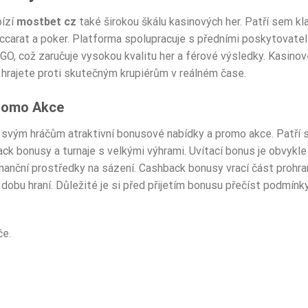
bízí
mostbet cz
také širokou škálu kasinových her. Patří sem kl
accarat a poker. Platforma spolupracuje s předními poskytovateli
O, což zaručuje vysokou kvalitu her a férové výsledky. Kasinové 
kde hrajete proti skutečným krupiérům v reálném čase.
romo Akce
í svým hráčům atraktivní bonusové nabídky a promo akce. Patří 
ack bonusy a turnaje s velkými výhrami. Uvítací bonus je obvykl
nanční prostředky na sázení. Cashback bonusy vrací část prohra
e dobu hraní. Důležité je si před přijetím bonusu přečíst podmínky
če.