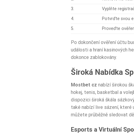
3.
Vyplňte registra
4.
Potvrďte svou e
5.
Proveďte ověře
Po dokončení ověření účtu bu
události a hraní kasinových h
dokonce zablokovány.
Široká Nabídka Sp
Mostbet cz
nabízí širokou šk
hokej, tenis, basketbal a volej
dispozici široká škála sázkov
také nabízí live sázení, kter
můžete průběžně sledovat dění
Esports a Virtuální Spo