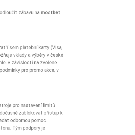
rodloužit zábavu na
mostbet
atří sem platební karty (Visa,
ožňuje vklady a výběry v české
le, v závislosti na zvolené
t podmínky pro promo akce, v
troje pro nastavení limitů
 dočasně zablokovat přístup k
ledat odbornou pomoc.
lefonu. Tým podpory je