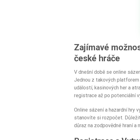
Zajímavé možnost
české hráče
V dnešní době se online sázen
Jednou z takových platforem
událostí, kasinových her a at
registrace až po potenciální 
Online sázení a hazardní hry 
stanovíte si rozpočet. Důleži
důraz na zodpovědné hraní a n