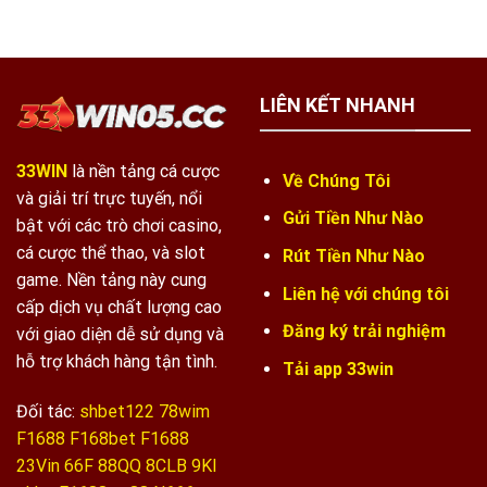
LIÊN KẾT NHANH
33WIN
là nền tảng cá cược
Về Chúng Tôi
và giải trí trực tuyến, nổi
Gửi Tiền Như Nào
bật với các trò chơi casino,
cá cược thể thao, và slot
Rút Tiền Như Nào
game. Nền tảng này cung
Liên hệ với chúng tôi
cấp dịch vụ chất lượng cao
Đăng ký trải nghiệm
với giao diện dễ sử dụng và
hỗ trợ khách hàng tận tình.
Tải app 33win
Đối tác:
shbet122
78wim
F1688
F168bet
F1688
23Vin
66F
88QQ
8CLB
9KI