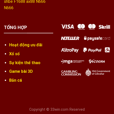
shbe
F1688
ax88
N666
N666
TỔNG HỢP
Hoạt động ưu đãi
Xổ số
Sự kiện thể thao
Game bài 3D
Bắn cá
Copyright © 33win.com Reserved