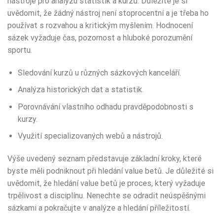
nástroje pro analýzu statistik a kurzů. Důležité je si
uvědomit, že žádný nástroj není stoprocentní a je třeba ho
používat s rozvahou a kritickým myšlením. Hodnocení
sázek vyžaduje čas, pozornost a hluboké porozumění
sportu.
Sledování kurzů u různých sázkových kanceláří.
Analýza historických dat a statistik.
Porovnávání vlastního odhadu pravděpodobnosti s
kurzy.
Využití specializovaných webů a nástrojů.
Výše uvedený seznam představuje základní kroky, které
byste měli podniknout při hledání value betů. Je důležité si
uvědomit, že hledání value betů je proces, který vyžaduje
trpělivost a disciplínu. Nenechte se odradit neúspěšnými
sázkami a pokračujte v analýze a hledání příležitostí.