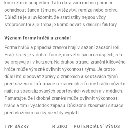
konkrétním soupeřům. Tato data vám mohou pomoci
odhadnout šance týmu na vítězství, remízu nebo prohru.
Důležité je si uvědomit, že statistiky nejsou vždy
stoprocentní a je třeba je kombinovat s dalšími faktory.
Význam formy hráčů a zranění
Forma hráčů a případná zranění hrají v sázení zásadní roli.
Hráč, který je v dobré formě, má větší šanci na úspěch, a to
se projevuje i v kurzech. Na druhou stranu, zranění klíčového
hráče může výrazně ovlivnit výkonnost týmu. Je proto
důležité sledovat zprávy o zraněních a sestavách týmů
před sázením. Informace o zraněních a formě hráčů můžete
najít na specializovaných sportovních webech a v médiích.
Pamatujte, že i drobné zranění může ovlivnit výkonnost
hráče a tím i výsledek zápasu. Důkladné zkoumání situace
před vložením sázky se vždy vyplatí.
TYP SÁZKY
RIZIKO
POTENCIÁLNÍ VÝNOS