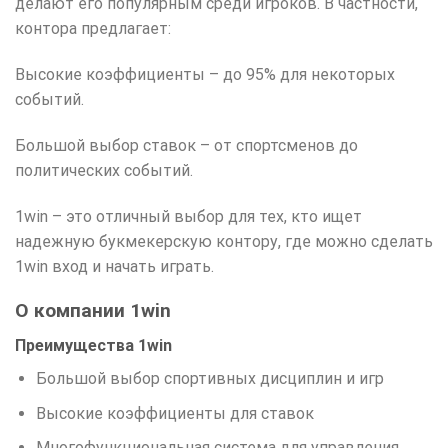
делают его популярным среди игроков. В частности,
контора предлагает:
Высокие коэффициенты – до 95% для некоторых
событий.
Большой выбор ставок – от спортсменов до
политических событий.
1win – это отличный выбор для тех, кто ищет
надежную букмекерскую контору, где можно сделать
1win вход и начать играть.
О компании 1win
Преимущества 1win
Большой выбор спортивных дисциплин и игр
Высокие коэффициенты для ставок
Многофункциональная система для управления