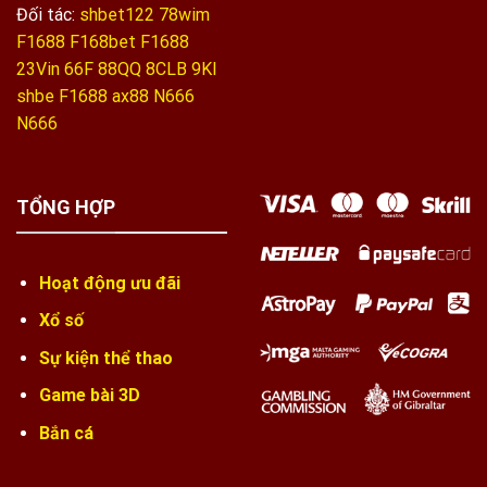
Đối tác:
shbet122
78wim
F1688
F168bet
F1688
23Vin
66F
88QQ
8CLB
9KI
shbe
F1688
ax88
N666
N666
TỔNG HỢP
Hoạt động ưu đãi
Xổ số
Sự kiện thể thao
Game bài 3D
Bắn cá