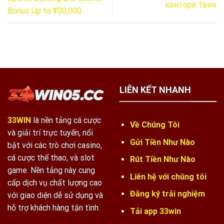
контора 1вин
Bonus Up to ₹100,000
LIÊN KẾT NHANH
33WIN
là nền tảng cá cược
Về Chúng Tôi
và giải trí trực tuyến, nổi
Gửi Tiền Như Nào
bật với các trò chơi casino,
cá cược thể thao, và slot
Rút Tiền Như Nào
game. Nền tảng này cung
Liên hệ với chúng tôi
cấp dịch vụ chất lượng cao
Đăng ký trải nghiệm
với giao diện dễ sử dụng và
hỗ trợ khách hàng tận tình.
Tải app 33win