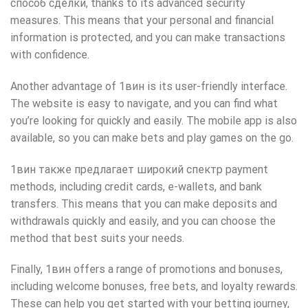
способ сделки, thanks to its advanced security
measures. This means that your personal and financial
information is protected, and you can make transactions
with confidence.
Another advantage of 1вин is its user-friendly interface.
The website is easy to navigate, and you can find what
you’re looking for quickly and easily. The mobile app is also
available, so you can make bets and play games on the go.
1вин также предлагает широкий спектр payment
methods, including credit cards, e-wallets, and bank
transfers. This means that you can make deposits and
withdrawals quickly and easily, and you can choose the
method that best suits your needs.
Finally, 1вин offers a range of promotions and bonuses,
including welcome bonuses, free bets, and loyalty rewards.
These can help you get started with your betting journey,