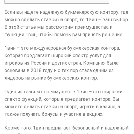
Если вы ищете надежную букмекерскую контору, где
можно сделать ставки на спорт, то 1вин – ваш выбор.
В этой статье мы рассмотрим преимущества и
функции 1вин, чтобы помочь вам принять решение.
1вин – это международная букмекерская контора,
которая предлагает широкий спектр услуг для
игроков из России и других стран. Компания была
основана в 2018 году и с тех пор стала одним из
лидеров на рынке букмекерских контор.
Один из главных преимуществ 1вин – это широкий
спектр функций, которые предлагает контора. Вы
можете делать ставки на спорт, играть в казино, а
также получать бонусы и участие в акциях.
Кроме того, 1вин предлагает безопасный и надежный