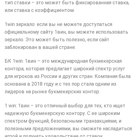
тип ставки – это может быть фиксированная ставка,
или ставка с коэффициентом.
1win зеркало: если вы не можете доступаться
официальному сайту 1вин, вы можете использовать
зеркало. Это может быть полезно, если сайт
заблокирован в вашей стране.
БК 1win: 1вин – это международная букмекерская
контора, которая предлагает широкий спектр услуг
для игроков из России и других стран. Компания была
основана в 2018 году и с тех пор стала одним из
лидеров на рынке букмекерских контор.
1 win: 1вин – это отличный выбор для тех, кто ищет
надежную букмекерскую контору. С ее широким
спектром функций, безопасными транзакциями, и
полезными предложениями, вы сможете насладиться
игрой и получать удовольствие от ставок.