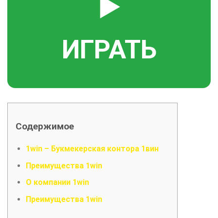
▶️
ИГРАТЬ
Содержимое
1win – Букмекерская контора 1вин
Преимущества 1win
О компании 1win
Преимущества 1win