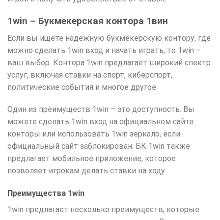
1win – Букмекерская контора 1вин
Если вы ищете надежную букмекерскую контору, где
можно сделать 1win вход и начать играть, то 1win –
ваш выбор. Контора 1win предлагает широкий спектр
услуг, включая ставки на спорт, киберспорт,
политические события и многое другое.
Один из преимуществ 1win – это доступность. Вы
можете сделать 1win вход на официальном сайте
конторы или использовать 1win зеркало, если
официальный сайт заблокирован. БК 1win также
предлагает мобильное приложение, которое
позволяет игрокам делать ставки на ходу.
Преимущества 1win
1win предлагает несколько преимуществ, которые