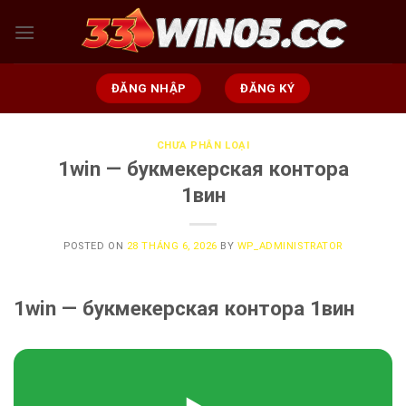
Skip
to
content
ĐĂNG NHẬP
ĐĂNG KÝ
CHƯA PHÂN LOẠI
1win — букмекерская контора
1вин
POSTED ON
28 THÁNG 6, 2026
BY
WP_ADMINISTRATOR
1win — букмекерская контора 1вин