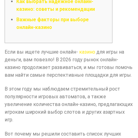
Как выбрать надежное онлайн-
казино: советы и рекомендации
Важные факторы при выборе
онлайн-казино
Если вы ищете лучшие онлайн-
казино
для игры на
деньги, вам повезло! В 2026 году рынок онлайн-
казино продолжает развиваться, и мы готовы помочь
вам найти самые перспективные площадки для игры.
В этом году мы наблюдаем стремительный рост
популярности игровых автоматов, а также
увеличение количества онлайн-казино, предлагающих
игрокам широкий выбор слотов и других азартных
игр.
Вот почему мы решили составить список лучших