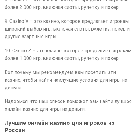
более 2 000 игр, включая слоты, рулетку и покер.
9. Casino X – это казино, которое предлагает игрокам
широкий выбор игр, включая слоты, рулетку, покер и
другие азартные игры.
10. Casino Z – это казино, которое предлагает игрокам
более 1 000 игр, включая слоты, рулетку и покер.
Вот почему мы рекомендуем вам посетить эти
казино, чтобы найти наилучшие условия для игры на
деньги.
Надеемся, что наш список поможет вам найти лучшее
онлайн-казино для игры на деньги.
Лучшие онлайн-казино для игроков из
России