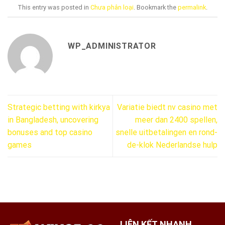
This entry was posted in
Chưa phân loại
. Bookmark the
permalink
.
WP_ADMINISTRATOR
Strategic betting with kirkya
Variatie biedt nv casino met
in Bangladesh, uncovering
meer dan 2400 spellen,
bonuses and top casino
snelle uitbetalingen en rond-
games
de-klok Nederlandse hulp
LIÊN KẾT NHANH