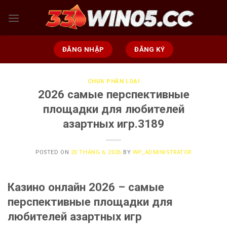
Skip
to
content
ĐĂNG NHẬP
ĐĂNG KÝ
CHƯA PHÂN LOẠI
2026 самые перспективные
площадки для любителей
азартных игр.3189
POSTED ON
20 THÁNG 6, 2026
BY
WP_ADMINISTRATOR
Казино онлайн 2026 – самые
перспективные площадки для
любителей азартных игр