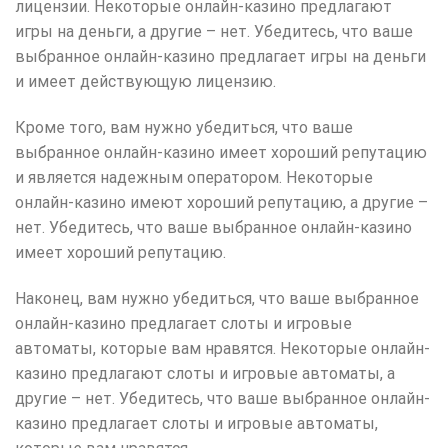
лицензии. Некоторые онлайн-казино предлагают
игры на деньги, а другие – нет. Убедитесь, что ваше
выбранное онлайн-казино предлагает игры на деньги
и имеет действующую лицензию.
Кроме того, вам нужно убедиться, что ваше
выбранное онлайн-казино имеет хороший репутацию
и является надежным оператором. Некоторые
онлайн-казино имеют хороший репутацию, а другие –
нет. Убедитесь, что ваше выбранное онлайн-казино
имеет хороший репутацию.
Наконец, вам нужно убедиться, что ваше выбранное
онлайн-казино предлагает слоты и игровые
автоматы, которые вам нравятся. Некоторые онлайн-
казино предлагают слоты и игровые автоматы, а
другие – нет. Убедитесь, что ваше выбранное онлайн-
казино предлагает слоты и игровые автоматы,