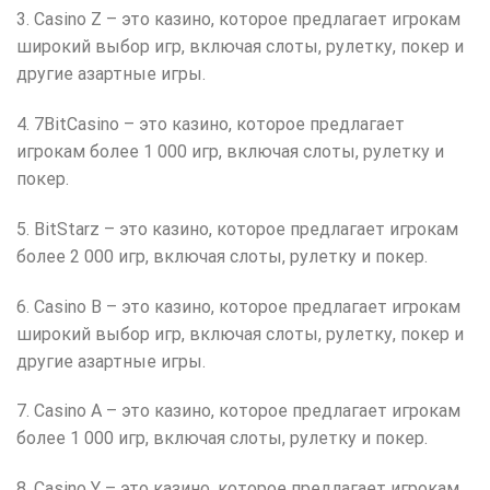
3. Casino Z – это казино, которое предлагает игрокам
широкий выбор игр, включая слоты, рулетку, покер и
другие азартные игры.
4. 7BitCasino – это казино, которое предлагает
игрокам более 1 000 игр, включая слоты, рулетку и
покер.
5. BitStarz – это казино, которое предлагает игрокам
более 2 000 игр, включая слоты, рулетку и покер.
6. Casino B – это казино, которое предлагает игрокам
широкий выбор игр, включая слоты, рулетку, покер и
другие азартные игры.
7. Casino A – это казино, которое предлагает игрокам
более 1 000 игр, включая слоты, рулетку и покер.
8. Casino Y – это казино, которое предлагает игрокам