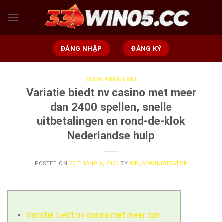
Skip
to
content
ĐĂNG NHẬP
ĐĂNG KÝ
CHƯA PHÂN LOẠI
Variatie biedt nv casino met meer
dan 2400 spellen, snelle
uitbetalingen en rond-de-klok
Nederlandse hulp
POSTED ON
20 THÁNG 6, 2026
BY
WP_ADMINISTRATOR
Variatie biedt nv casino met meer dan