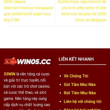
2026 самые
Authentique opportunité de
перспективные площадки
jeu avec play jonny et une
для любителей азартных
sélection de plus de 2000
игр.3189
titres en Belgique
LIÊN KẾT NHANH
33WIN
là nền tảng cá cược
Về Chúng Tôi
và giải trí trực tuyến, nổi
Gửi Tiền Như Nào
bật với các trò chơi casino,
cá cược thể thao, và slot
Rút Tiền Như Nào
game. Nền tảng này cung
Liên hệ với chúng tôi
cấp dịch vụ chất lượng cao