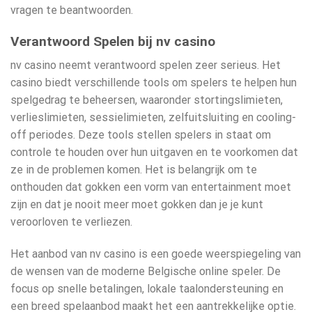
vragen te beantwoorden.
Verantwoord Spelen bij nv casino
nv casino neemt verantwoord spelen zeer serieus. Het
casino biedt verschillende tools om spelers te helpen hun
spelgedrag te beheersen, waaronder stortingslimieten,
verlieslimieten, sessielimieten, zelfuitsluiting en cooling-
off periodes. Deze tools stellen spelers in staat om
controle te houden over hun uitgaven en te voorkomen dat
ze in de problemen komen. Het is belangrijk om te
onthouden dat gokken een vorm van entertainment moet
zijn en dat je nooit meer moet gokken dan je je kunt
veroorloven te verliezen.
Het aanbod van nv casino is een goede weerspiegeling van
de wensen van de moderne Belgische online speler. De
focus op snelle betalingen, lokale taalondersteuning en
een breed spelaanbod maakt het een aantrekkelijke optie.