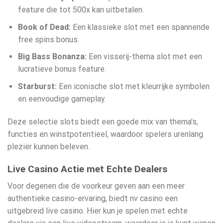
feature die tot 500x kan uitbetalen.
Book of Dead:
Een klassieke slot met een spannende
free spins bonus.
Big Bass Bonanza:
Een visserij-thema slot met een
lucratieve bonus feature.
Starburst:
Een iconische slot met kleurrijke symbolen
en eenvoudige gameplay.
Deze selectie slots biedt een goede mix van thema's,
functies en winstpotentieel, waardoor spelers urenlang
plezier kunnen beleven.
Live Casino Actie met Echte Dealers
Voor degenen die de voorkeur geven aan een meer
authentieke casino-ervaring, biedt nv casino een
uitgebreid live casino. Hier kun je spelen met echte