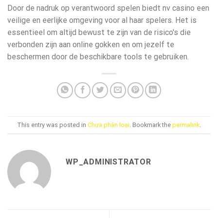
Door de nadruk op verantwoord spelen biedt nv casino een
veilige en eerlijke omgeving voor al haar spelers. Het is
essentieel om altijd bewust te zijn van de risico's die
verbonden zijn aan online gokken en om jezelf te
beschermen door de beschikbare tools te gebruiken.
This entry was posted in
Chưa phân loại
. Bookmark the
permalink
.
WP_ADMINISTRATOR