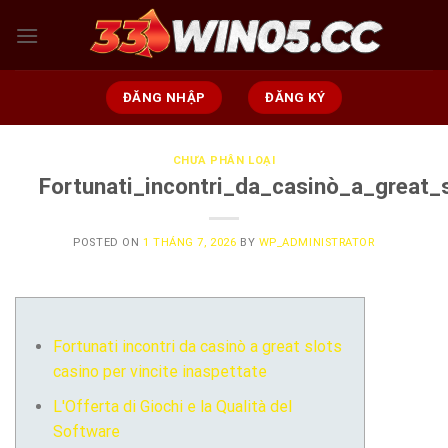
Skip
to
content
ĐĂNG NHẬP
ĐĂNG KÝ
CHƯA PHÂN LOẠI
Fortunati_incontri_da_casinò_a_great_
POSTED ON
1 THÁNG 7, 2026
BY
WP_ADMINISTRATOR
Fortunati incontri da casinò a great slots
casino per vincite inaspettate
L'Offerta di Giochi e la Qualità del
Software