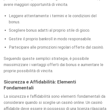
avere maggiori opportunità di vincita.
Leggere attentamente i termini e le condizioni del
bonus.
Scegliere bonus adatti al proprio stile di gioco.
Gestire il proprio bankroll in modo responsabile.
Partecipare alle promozioni regolari offerte dal casinò.
Seguendo queste semplici strategie, è possibile
massimizzare i vantaggi offerti dai bonus e aumentare le
proprie possibilità di vincita.
Sicurezza e Affidabilità: Elementi
Fondamentali
La sicurezza e l'affidabilità sono elementi fondamentali da
considerare quando si sceglie un casinò online. Un casinò
affidabile deve essere in possesso di una licenza rilasciata