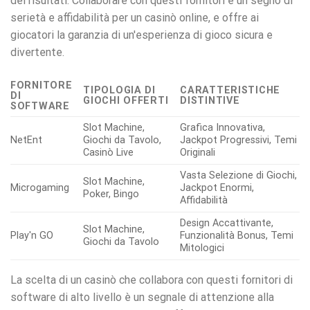
dei risultati. Collaborare con questi fornitori è un segno di
serietà e affidabilità per un casinò online, e offre ai
giocatori la garanzia di un'esperienza di gioco sicura e
divertente.
FORNITORE
TIPOLOGIA DI
CARATTERISTICHE
DI
GIOCHI OFFERTI
DISTINTIVE
SOFTWARE
Slot Machine,
Grafica Innovativa,
NetEnt
Giochi da Tavolo,
Jackpot Progressivi, Temi
Casinò Live
Originali
Vasta Selezione di Giochi,
Slot Machine,
Microgaming
Jackpot Enormi,
Poker, Bingo
Affidabilità
Design Accattivante,
Slot Machine,
Play'n GO
Funzionalità Bonus, Temi
Giochi da Tavolo
Mitologici
La scelta di un casinò che collabora con questi fornitori di
software di alto livello è un segnale di attenzione alla