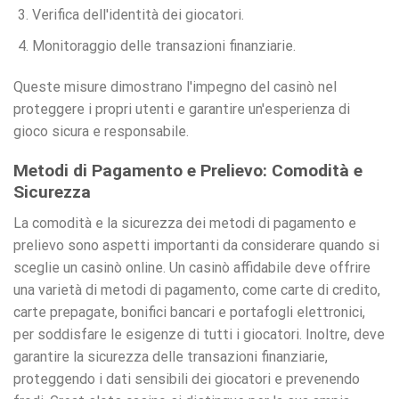
Verifica dell'identità dei giocatori.
Monitoraggio delle transazioni finanziarie.
Queste misure dimostrano l'impegno del casinò nel
proteggere i propri utenti e garantire un'esperienza di
gioco sicura e responsabile.
Metodi di Pagamento e Prelievo: Comodità e
Sicurezza
La comodità e la sicurezza dei metodi di pagamento e
prelievo sono aspetti importanti da considerare quando si
sceglie un casinò online. Un casinò affidabile deve offrire
una varietà di metodi di pagamento, come carte di credito,
carte prepagate, bonifici bancari e portafogli elettronici,
per soddisfare le esigenze di tutti i giocatori. Inoltre, deve
garantire la sicurezza delle transazioni finanziarie,
proteggendo i dati sensibili dei giocatori e prevenendo