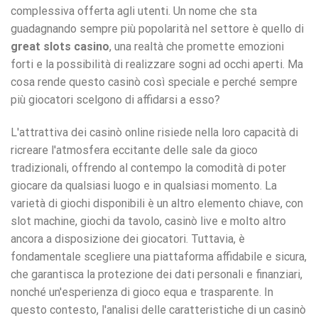
complessiva offerta agli utenti. Un nome che sta
guadagnando sempre più popolarità nel settore è quello di
great slots casino
, una realtà che promette emozioni
forti e la possibilità di realizzare sogni ad occhi aperti. Ma
cosa rende questo casinò così speciale e perché sempre
più giocatori scelgono di affidarsi a esso?
L'attrattiva dei casinò online risiede nella loro capacità di
ricreare l'atmosfera eccitante delle sale da gioco
tradizionali, offrendo al contempo la comodità di poter
giocare da qualsiasi luogo e in qualsiasi momento. La
varietà di giochi disponibili è un altro elemento chiave, con
slot machine, giochi da tavolo, casinò live e molto altro
ancora a disposizione dei giocatori. Tuttavia, è
fondamentale scegliere una piattaforma affidabile e sicura,
che garantisca la protezione dei dati personali e finanziari,
nonché un'esperienza di gioco equa e trasparente. In
questo contesto, l'analisi delle caratteristiche di un casinò