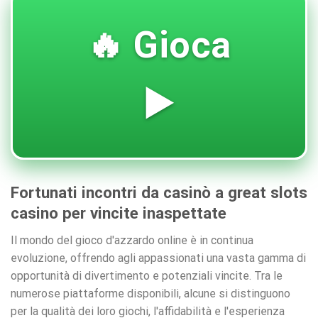
🔥 Gioca
▶️
Fortunati incontri da casinò a great slots
casino per vincite inaspettate
Il mondo del gioco d'azzardo online è in continua
evoluzione, offrendo agli appassionati una vasta gamma di
opportunità di divertimento e potenziali vincite. Tra le
numerose piattaforme disponibili, alcune si distinguono
per la qualità dei loro giochi, l'affidabilità e l'esperienza