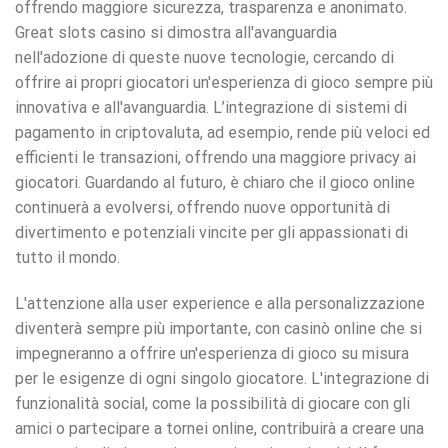
offrendo maggiore sicurezza, trasparenza e anonimato.
Great slots casino si dimostra all'avanguardia
nell'adozione di queste nuove tecnologie, cercando di
offrire ai propri giocatori un'esperienza di gioco sempre più
innovativa e all'avanguardia. L’integrazione di sistemi di
pagamento in criptovaluta, ad esempio, rende più veloci ed
efficienti le transazioni, offrendo una maggiore privacy ai
giocatori. Guardando al futuro, è chiaro che il gioco online
continuerà a evolversi, offrendo nuove opportunità di
divertimento e potenziali vincite per gli appassionati di
tutto il mondo.
L'attenzione alla user experience e alla personalizzazione
diventerà sempre più importante, con casinò online che si
impegneranno a offrire un'esperienza di gioco su misura
per le esigenze di ogni singolo giocatore. L'integrazione di
funzionalità social, come la possibilità di giocare con gli
amici o partecipare a tornei online, contribuirà a creare una