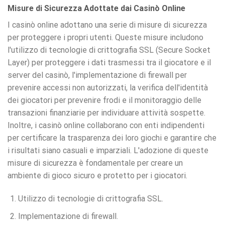
Misure di Sicurezza Adottate dai Casinò Online
I casinò online adottano una serie di misure di sicurezza
per proteggere i propri utenti. Queste misure includono
l'utilizzo di tecnologie di crittografia SSL (Secure Socket
Layer) per proteggere i dati trasmessi tra il giocatore e il
server del casinò, l'implementazione di firewall per
prevenire accessi non autorizzati, la verifica dell'identità
dei giocatori per prevenire frodi e il monitoraggio delle
transazioni finanziarie per individuare attività sospette.
Inoltre, i casinò online collaborano con enti indipendenti
per certificare la trasparenza dei loro giochi e garantire che
i risultati siano casuali e imparziali. L'adozione di queste
misure di sicurezza è fondamentale per creare un
ambiente di gioco sicuro e protetto per i giocatori.
Utilizzo di tecnologie di crittografia SSL.
Implementazione di firewall.