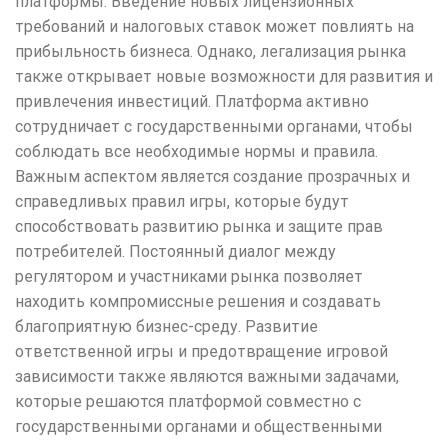
платформы. Введение новых лицензионных
требований и налоговых ставок может повлиять на
прибыльность бизнеса. Однако, легализация рынка
также открывает новые возможности для развития и
привлечения инвестиций. Платформа активно
сотрудничает с государственными органами, чтобы
соблюдать все необходимые нормы и правила.
Важным аспектом является создание прозрачных и
справедливых правил игры, которые будут
способствовать развитию рынка и защите прав
потребителей. Постоянный диалог между
регулятором и участниками рынка позволяет
находить компромиссные решения и создавать
благоприятную бизнес-среду. Развитие
ответственной игры и предотвращение игровой
зависимости также являются важными задачами,
которые решаются платформой совместно с
государственными органами и общественными