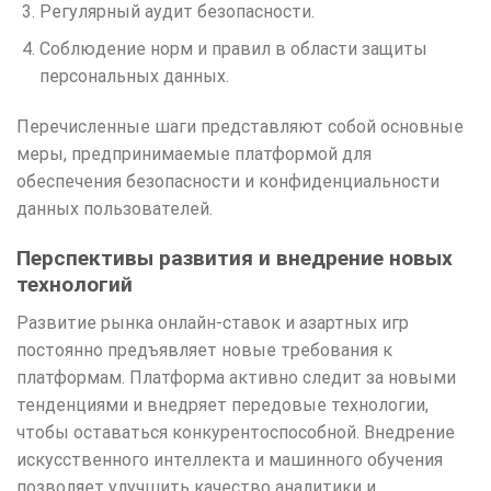
Регулярный аудит безопасности.
Соблюдение норм и правил в области защиты
персональных данных.
Перечисленные шаги представляют собой основные
меры, предпринимаемые платформой для
обеспечения безопасности и конфиденциальности
данных пользователей.
Перспективы развития и внедрение новых
технологий
Развитие рынка онлайн-ставок и азартных игр
постоянно предъявляет новые требования к
платформам. Платформа активно следит за новыми
тенденциями и внедряет передовые технологии,
чтобы оставаться конкурентоспособной. Внедрение
искусственного интеллекта и машинного обучения
позволяет улучшить качество аналитики и