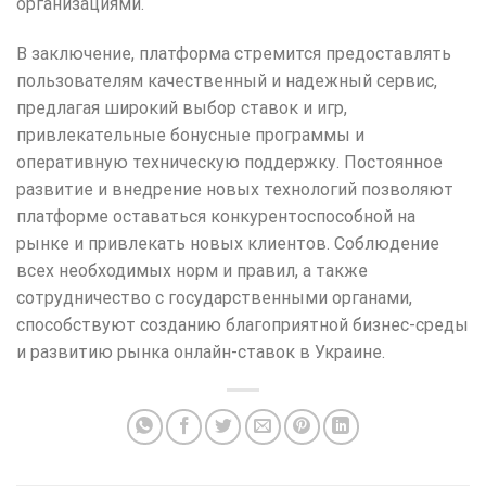
организациями.
В заключение, платформа стремится предоставлять
пользователям качественный и надежный сервис,
предлагая широкий выбор ставок и игр,
привлекательные бонусные программы и
оперативную техническую поддержку. Постоянное
развитие и внедрение новых технологий позволяют
платформе оставаться конкурентоспособной на
рынке и привлекать новых клиентов. Соблюдение
всех необходимых норм и правил, а также
сотрудничество с государственными органами,
способствуют созданию благоприятной бизнес-среды
и развитию рынка онлайн-ставок в Украине.