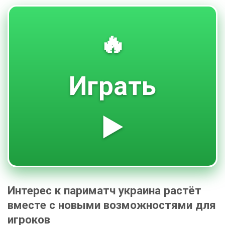
🔥
Играть
▶️
Интерес к париматч украина растёт
вместе с новыми возможностями для
игроков