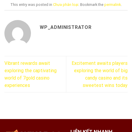
This entry was posted in
Chưa phân loại
. Bookmark the
permalink
.
WP_ADMINISTRATOR
Vibrant rewards await
Excitement awaits players
exploring the captivating
exploring the world of big
world of 7gold casino
candy casino and its
experiences
sweetest wins today
LIÊN KẾT NHANH