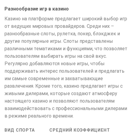
Разнообразие игр в казино
Казино на платформе предлагает широкий выбор игр
от ведущих мировых провайдеров. Среди них –
разнообразные слоты, рулетка, покер, блэкджек и
другие популярные игры. Слоты представлены
различными тематиками и функциями, что позволяет
пользователям выбирать игры на свой вкус.
Регулярно добавляются новые игры, чтобы
поддерживать интерес пользователей и предлагать
им самые современные и захватывающие
развлечения. Кроме того, казино предлагает игры с
живыми дилерами, которые создают атмосферу
настоящего казино и позволяют пользователям
взаимодействовать с профессиональными дилерами
в режиме реального времени.
ВИД СПОРТА
СРЕДНИЙ КОЭФФИЦИЕНТ