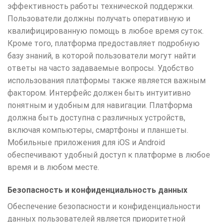
эффективность работы технической поддержки.
Пользователи должны получать оперативную и
квалифицированную помощь в любое время суток.
Кроме того, платформа предоставляет подробную
базу знаний, в которой пользователи могут найти
ответы на часто задаваемые вопросы. Удобство
использования платформы также является важным
фактором. Интерфейс должен быть интуитивно
понятным и удобным для навигации. Платформа
должна быть доступна с различных устройств,
включая компьютеры, смартфоны и планшеты.
Мобильные приложения для iOS и Android
обеспечивают удобный доступ к платформе в любое
время и в любом месте.
Безопасность и конфиденциальность данных
Обеспечение безопасности и конфиденциальности
данных пользователей является приоритетной