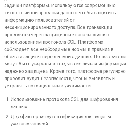
задачей платформы. Используются современные
технологии шифрования данных, чтобы защитить
информацию пользователей от
несанкционированного доступа. Все транзакции
проводятся через защищенные каналы связи с
использованием протокола SSL. Платформа
соблюдает все необходимые нормы и правила в
области защиты персональных данных. Пользователи
могут быть уверены в том, что их личная информация
надежно защищена. Кроме того, платформа регулярно
проводит аудит безопасности, чтобы выявлять и
устранять потенциальные уязвимости.
Использование протокола SSL для шифрования
данных.
Двухфакторная аутентификация для защиты
учетных записей.