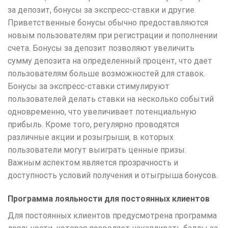
за депозит, бонусы за экспресс-ставки и другие.
Приветственные бонусы обычно предоставляются
новым пользователям при регистрации и пополнении
счета. Бонусы за депозит позволяют увеличить
сумму депозита на определенный процент, что дает
пользователям больше возможностей для ставок.
Бонусы за экспресс-ставки стимулируют
пользователей делать ставки на несколько событий
одновременно, что увеличивает потенциальную
прибыль. Кроме того, регулярно проводятся
различные акции и розыгрыши, в которых
пользователи могут выиграть ценные призы.
Важным аспектом является прозрачность и
доступность условий получения и отыгрыша бонусов.
Программа лояльности для постоянных клиентов
Для постоянных клиентов предусмотрена программа