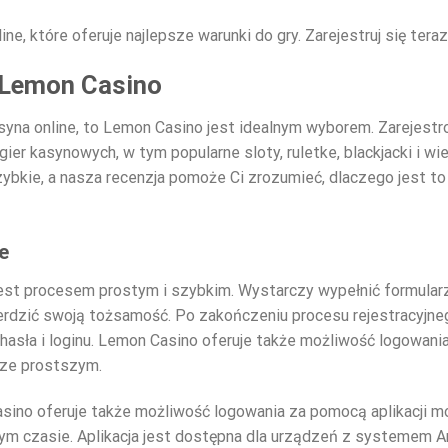
e, które oferuje najlepsze warunki do gry. Zarejestruj się teraz 
 Lemon Casino
syna online, to Lemon Casino jest idealnym wyborem. Zarejest
gier kasynowych, w tym popularne sloty, ruletke, blackjacki i w
ybkie, a nasza recenzja pomoże Ci zrozumieć, dlaczego jest to
e
est procesem prostym i szybkim. Wystarczy wypełnić formularz 
erdzić swoją tożsamość. Po zakończeniu procesu rejestracyjn
 hasła i loginu. Lemon Casino oferuje także możliwość logowan
cze prostszym.
ino oferuje także możliwość logowania za pomocą aplikacji mob
m czasie. Aplikacja jest dostępna dla urządzeń z systemem Andr