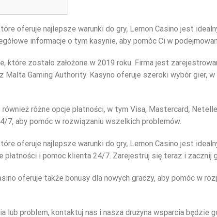
 które oferuje najlepsze warunki do gry, Lemon Casino jest ide
gółowe informacje o tym kasynie, aby pomóc Ci w podejmowani
, które zostało założone w 2019 roku. Firma jest zarejestrowan
Malta Gaming Authority. Kasyno oferuje szeroki wybór gier, w t
wnież różne opcje płatności, w tym Visa, Mastercard, Neteller, 
24/7, aby pomóc w rozwiązaniu wszelkich problemów.
które oferuje najlepsze warunki do gry, Lemon Casino jest idea
 płatności i pomoc klienta 24/7. Zarejestruj się teraz i zacznij g
ino oferuje także bonusy dla nowych graczy, aby pomóc w rozp
ia lub problem, kontaktuj nas i nasza drużyna wsparcia będzie