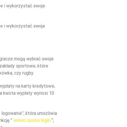
ie i wykorzystać swoje
ie i wykorzystać swoje
 gracze mogą wybrać swoje
 zakłady sportowe, które
kówka, czy rugby.
wypłaty na karty kredytowe,
alna kwota wypłaty wynosi 10
 logowanie”, która umożliwia
nkcję ”
lemon casino login
“,