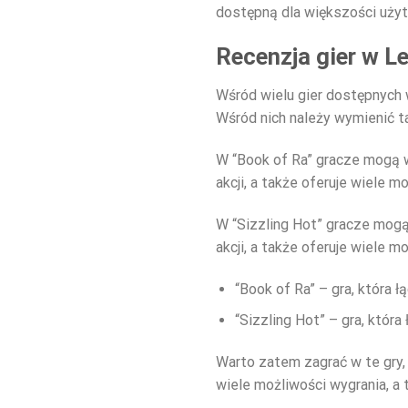
dostępną dla większości uży
Recenzja gier w 
Wśród wielu gier dostępnych w
Wśród nich należy wymienić tak
W “Book of Ra” gracze mogą w
akcji, a także oferuje wiele 
W “Sizzling Hot” gracze mogą 
akcji, a także oferuje wiele 
“Book of Ra” – gra, która ł
“Sizzling Hot” – gra, która
Warto zatem zagrać w te gry,
wiele możliwości wygrania, a t