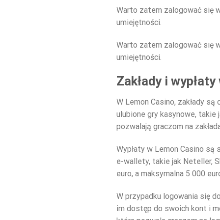
Warto zatem zalogować się w 
umiejętności.
Warto zatem zalogować się w 
umiejętności.
Zakłady i wypłat
W Lemon Casino, zakłady są 
ulubione gry kasynowe, takie 
pozwalają graczom na zakłada
Wypłaty w Lemon Casino są sz
e-wallety, takie jak Neteller,
euro, a maksymalna 5 000 eur
W przypadku logowania się do
im dostęp do swoich kont i m