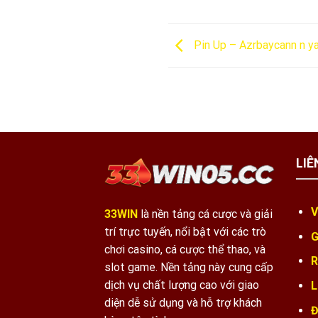
Pin Up – Azrbaycann n y
LIÊ
V
33WIN
là nền tảng cá cược và giải
trí trực tuyến, nổi bật với các trò
G
chơi casino, cá cược thể thao, và
R
slot game. Nền tảng này cung cấp
dịch vụ chất lượng cao với giao
L
diện dễ sử dụng và hỗ trợ khách
Đ