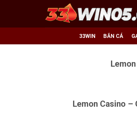
Skip
to
content
33WIN
BẮN CÁ
G
Lemon 
Lemon Casino – 