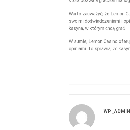
która pozwala graczom na logo
Warto zauważyć, że Lemon Cas
swoimi doświadczeniami i op
kasyna, w którym chcą grać.
W sumie, Lemon Casino oferuje
opiniami. To sprawia, że kas
WP_ADMIN