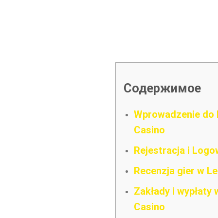
Содержимое
Wprowadzenie do
Casino
Rejestracja i Logo
Recenzja gier w L
Zakłady i wypłaty
Casino