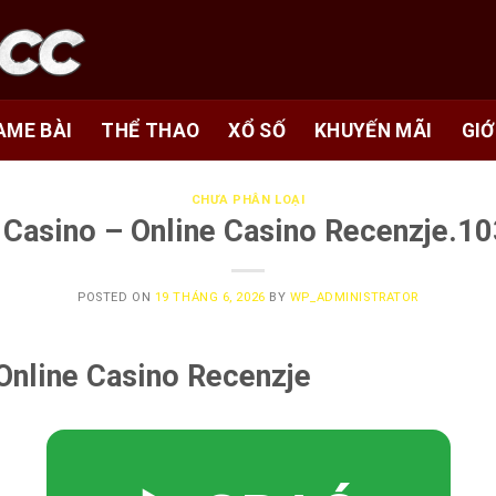
AME BÀI
THỂ THAO
XỔ SỐ
KHUYẾN MÃI
GIỚ
CHƯA PHÂN LOẠI
Casino – Online Casino Recenzje.10
POSTED ON
19 THÁNG 6, 2026
BY
WP_ADMINISTRATOR
Online Casino Recenzje