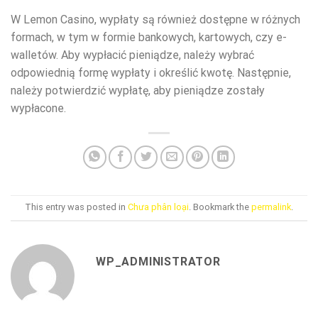
W Lemon Casino, wypłaty są również dostępne w różnych
formach, w tym w formie bankowych, kartowych, czy e-
walletów. Aby wypłacić pieniądze, należy wybrać
odpowiednią formę wypłaty i określić kwotę. Następnie,
należy potwierdzić wypłatę, aby pieniądze zostały
wypłacone.
This entry was posted in
Chưa phân loại
. Bookmark the
permalink
.
WP_ADMINISTRATOR