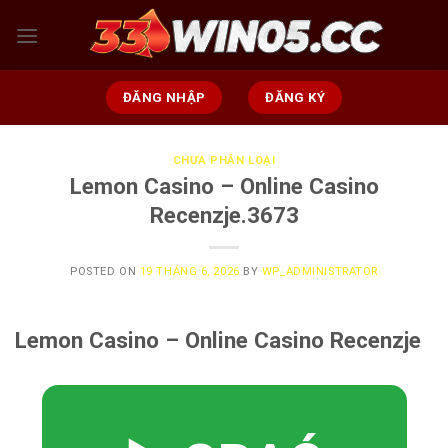
Skip
to
content
ĐĂNG NHẬP
ĐĂNG KÝ
CHƯA PHÂN LOẠI
Lemon Casino – Online Casino
Recenzje.3673
POSTED ON
19 THÁNG 6, 2026
BY
WP_ADMINISTRATOR
Lemon Casino – Online Casino Recenzje