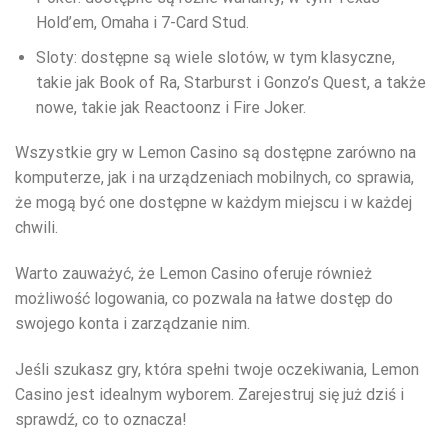
Hold’em, Omaha i 7-Card Stud.
Sloty: dostępne są wiele slotów, w tym klasyczne,
takie jak Book of Ra, Starburst i Gonzo’s Quest, a także
nowe, takie jak Reactoonz i Fire Joker.
Wszystkie gry w Lemon Casino są dostępne zarówno na
komputerze, jak i na urządzeniach mobilnych, co sprawia,
że mogą być one dostępne w każdym miejscu i w każdej
chwili.
Warto zauważyć, że Lemon Casino oferuje również
możliwość logowania, co pozwala na łatwe dostęp do
swojego konta i zarządzanie nim.
Jeśli szukasz gry, która spełni twoje oczekiwania, Lemon
Casino jest idealnym wyborem. Zarejestruj się już dziś i
sprawdź, co to oznacza!