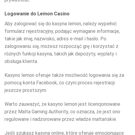
Logowanie do Lemon Casino
Aby zalogować się do kasyna lemon, należy wypełnić
formularz rejestracyjny, podając wymagane informacje,
takie jak imię, nazwisko, adres e-mail i hasło. Po
zalogowaniu się, możesz rozpocząć grę i korzystać z
różnych funkcji kasyna, takich jak depozyty, wyplaty i
obsługa klienta.
Kasyno lemon oferuje także możliwość logowania się za
pomocą konta Facebook, co czyni proces rejestracji
jeszcze prostszym.
Warto zauważyć, że kasyno lemon jest licencjonowane
przez Malta Gaming Authority, co oznacza, że jest ono
regulowane i nadzorowane przez władze maltańskie.
Jeśli szukasz kasyna online, które oferuje emocjonujące