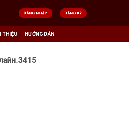
ĐĂNG NHẬP
ĐĂNG KÝ
I THIỆU
HƯỚNG DẪN
лайн.3415