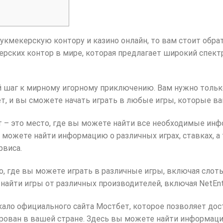
кмекерскую контору и казино онлайн, то вам стоит обра
ерских контор в мире, которая предлагает широкий спектр
й шаг к мирному игорному приключению. Вам нужно тольк
, и вы сможете начать играть в любые игры, которые ва
 – это место, где вы можете найти все необходимые ин
ы можете найти информацию о различных играх, ставках, а 
рвиса.
о, где вы можете играть в различные игры, включая слоты
найти игры от различных производителей, включая NetEnt,
кало официального сайта Мостбет, которое позволяет дост
рован в вашей стране. Здесь вы можете найти информаци