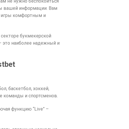
Вам не нужно беспокоиться
ты вашей информации. Вам
с игры комфортным и
в секторе букмекерской
 – это наиболее надежный и
tbet
л, баскетбол, хоккей,
ые команды и спортсменов.
ючая функцию “Live” –