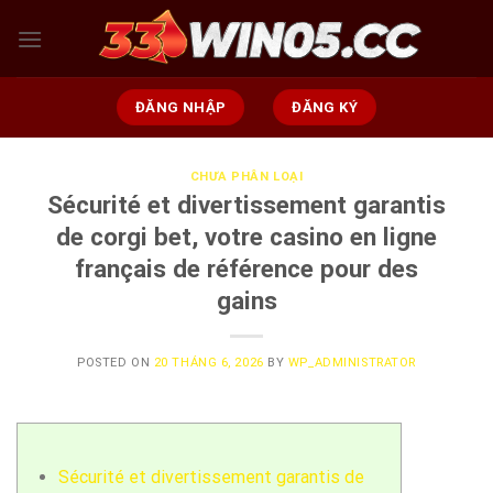
Skip
to
content
ĐĂNG NHẬP
ĐĂNG KÝ
CHƯA PHÂN LOẠI
Sécurité et divertissement garantis
de corgi bet, votre casino en ligne
français de référence pour des
gains
POSTED ON
20 THÁNG 6, 2026
BY
WP_ADMINISTRATOR
Sécurité et divertissement garantis de