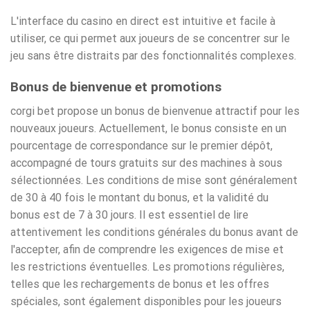
L'interface du casino en direct est intuitive et facile à
utiliser, ce qui permet aux joueurs de se concentrer sur le
jeu sans être distraits par des fonctionnalités complexes.
Bonus de bienvenue et promotions
corgi bet propose un bonus de bienvenue attractif pour les
nouveaux joueurs. Actuellement, le bonus consiste en un
pourcentage de correspondance sur le premier dépôt,
accompagné de tours gratuits sur des machines à sous
sélectionnées. Les conditions de mise sont généralement
de 30 à 40 fois le montant du bonus, et la validité du
bonus est de 7 à 30 jours. Il est essentiel de lire
attentivement les conditions générales du bonus avant de
l'accepter, afin de comprendre les exigences de mise et
les restrictions éventuelles. Les promotions régulières,
telles que les rechargements de bonus et les offres
spéciales, sont également disponibles pour les joueurs