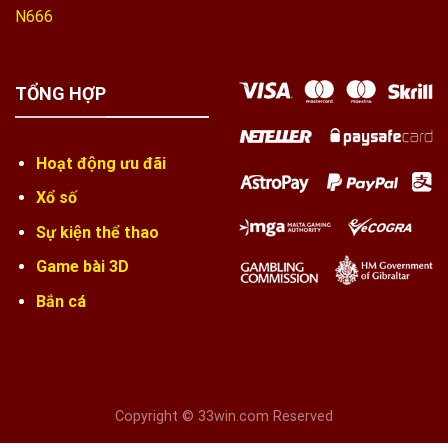
N666
TỔNG HỢP
Hoạt động ưu đãi
Xổ số
Sự kiện thể thao
Game bài 3D
Bắn cá
Copyright © 33win.com Reserved