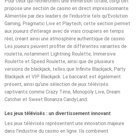
Pour ceux qui recherchent une immersion totale, corgi bet
propose une section de casino en direct impressionnante.
Alimentée par des leaders de l'industrie tels qu'Evolution
Gaming, Pragmatic Live et Playtech, cette section permet
aux joueurs d'interagir avec de vrais croupiers en temps
réel, créant ainsi une atmosphère authentique de casino.
Les joueurs peuvent profiter de différentes variantes de
roulette, notamment Lightning Roulette, Immersive
Roulette et Speed Roulette, ainsi que de plusieurs
versions de blackjack, telles que Infinite Blackjack, Party
Blackjack et VIP Blackjack. Le baccarat est également
présent, ainsi qu'une sélection de jeux télévisés
captivants comme Crazy Time, Monopoly Live, Dream
Catcher et Sweet Bonanza CandyLand.
Les jeux télévisés : un divertissement innovant
Les jeux télévisés représentent une innovation majeure
dans l'industrie du casino en ligne. Ils combinent