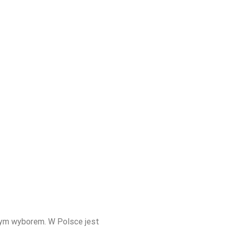
nym wyborem. W Polsce jest