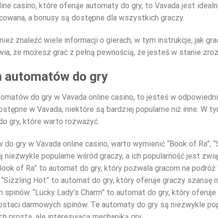
ine casino, które oferuje automaty do gry, to Vavada jest idea
nicowana, a bonusy są dostępne dla wszystkich graczy.
ż znaleźć wiele informacji o gierach, w tym instrukcje, jak grać
wia, że możesz grać z pełną pewnością, że jesteś w stanie zrozu
h automatów do gry
tomatów do gry w Vavada online casino, to jesteś w odpowiedn
ostępne w Vavada, niektóre są bardziej popularne niż inne. W 
do gry, które warto rozważyć.
o gry w Vavada online casino, warto wymienić “Book of Ra”, “S
 niezwykle popularne wśród graczy, a ich popularność jest zwią
Book of Ra” to automat do gry, który pozwala gracom na podróż
 “Sizzling Hot” to automat do gry, który oferuje graczy szansę 
spinów. “Lucky Lady’s Charm” to automat do gry, który oferuje
staci darmowych spinów. Te automaty do gry są niezwykle popu
ch prostą, ale interesującą mechaniką gry.