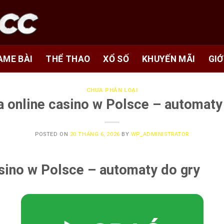
AME BÀI
THỂ THAO
XỔ SỐ
KHUYẾN MÃI
GIỚ
CHƯA PHÂN LOẠI
 online casino w Polsce – automaty
POSTED ON
20 THÁNG 6, 2026
BY
WP_ADMINISTRATOR
sino w Polsce – automaty do gry