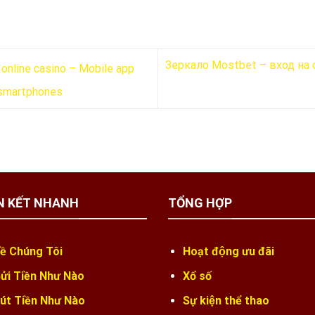
Зеркало Mostbet – вход на
online casino – Mobile app
 smartphones
N KẾT NHANH
TỔNG HỢP
ề Chúng Tôi
Hoạt động ưu đãi
ửi Tiền Như Nào
Xổ số
út Tiền Như Nào
Sự kiện thể thao