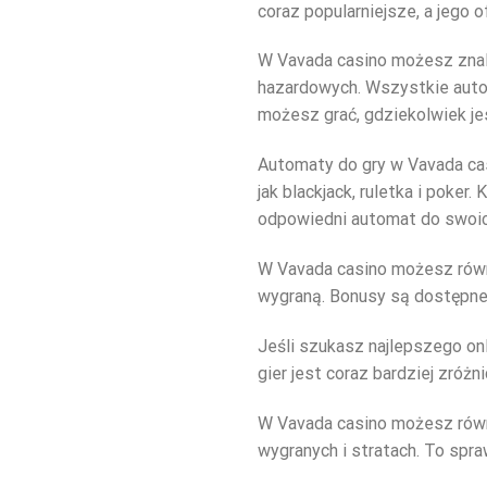
coraz popularniejsze, a jego o
W Vavada casino możesz znal
hazardowych. Wszystkie autom
możesz grać, gdziekolwiek je
Automaty do gry w Vavada cas
jak blackjack, ruletka i poke
odpowiedni automat do swoich
W Vavada casino możesz równ
wygraną. Bonusy są dostępne z
Jeśli szukasz najlepszego onl
gier jest coraz bardziej zróż
W Vavada casino możesz równie
wygranych i stratach. To spra